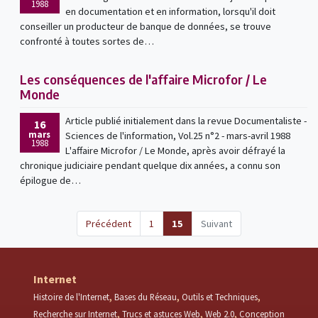
1988
en documentation et en information, lorsqu'il doit
conseiller un producteur de banque de données, se trouve
confronté à toutes sortes de…
Les conséquences de l'affaire Microfor / Le
Monde
Article publié initialement dans la revue Documentaliste -
16
mars
Sciences de l'information, Vol.25 n°2 - mars-avril 1988
1988
L'affaire Microfor / Le Monde, après avoir défrayé la
chronique judiciaire pendant quelque dix années, a connu son
épilogue de…
(current)
Précédent
1
15
Suivant
Internet
Histoire de l'Internet
Bases du Réseau
Outils et Techniques
Recherche sur Internet
Trucs et astuces Web
Web 2.0
Conception