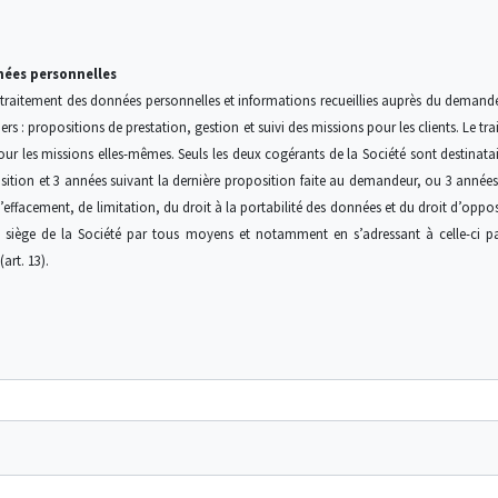
nées personnelles
u traitement des données personnelles et informations recueillies auprès du demandeur
iers : propositions de prestation, gestion et suivi des missions pour les clients. Le t
our les missions elles-mêmes. Seuls les deux cogérants de la Société sont destinatai
tion et 3 années suivant la dernière proposition faite au demandeur, ou 3 années 
’effacement, de limitation, du droit à la portabilité des données et du droit d’opposi
 siège de la Société par tous moyens et notamment en s’adressant à celle-ci par
art. 13).