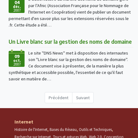
04
par l’Afnic (Association Française pour le Nommage de
déc.
2007
l'Internet en Coopération) vient de publier un document
permettant d'en savoir plus sur les extensions réservées sous le
.fr. Cette étude a été…
Un Livre blanc sur la gestion des noms de domaine
Le site "DNS News" met à disposition des internautes
09
son "Livre blanc sur la gestion des noms de domaine".
oct.
2007
Ce document vise à présenter, de la manière la plus
synthétique et accessible possible, l'essentiel de ce qu'il faut
savoir en matière de…
Précédent
Suivant
Internet
Histoire de l'Internet
Bases du Réseau
Outils et Techniques
Recherche sur Internet
Trucs et astuces Web
Web 2.0
Conception