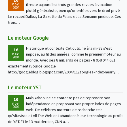
nov.
il reste aujourd'hui trois grandes revues à vocation
2004
plutôt généraliste, bien qu'orientées vers le droit privé :
Le recueil Dalloz, La Gazette du Palais et La Semaine juridique. Ces
trois…
Le moteur Google
Historique et contexte Cet outil, né à la mi-98 s'est
16
nov.
imposé, au fil des années, comme le premier moteur au
2004
monde. Avec ses 8 milliards de pages - 8 058 044 651
exactement (Source Google :
http://googleblog.blogspot.com/2004/11/googles-index-nearly…
Le moteur YST
Mais Yahoo! ne se contente pas de reprendre son
16
nov.
indépendance en proposant son propre index de pages
2004
web. De célèbres moteurs de recherche tels
qu'Altavista et All The Web ont abandonné leur technologie au profit
de YST. Et le 13 mai dernier, CNN a…