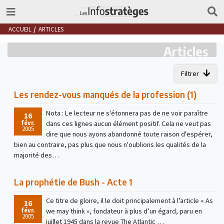
ACCUEIL
ARTICLES
Articles
Filtrer
Les rendez-vous manqués de la profession (1)
Nota : Le lecteur ne s'étonnera pas de ne voir paraître
16
févr.
dans ces lignes aucun élément positif. Cela ne veut pas
2005
dire que nous ayons abandonné toute raison d'espérer,
bien au contraire, pas plus que nous n'oublions les qualités de la
majorité des…
La prophétie de Bush - Acte 1
Ce titre de gloire, il le doit principalement à l’article « As
16
févr.
we may think », fondateur à plus d’un égard, paru en
2005
juillet 1945 dans la revue The Atlantic …