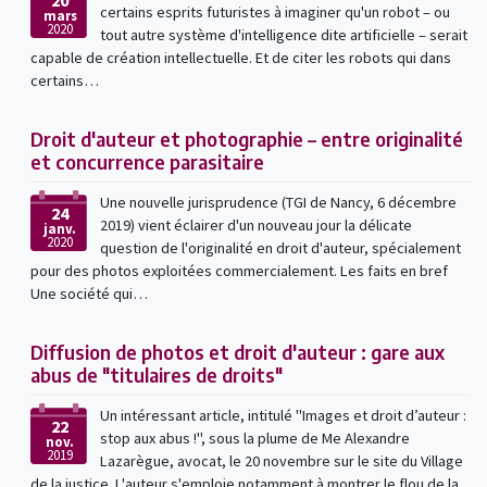
20
certains esprits futuristes à imaginer qu'un robot – ou
mars
2020
tout autre système d'intelligence dite artificielle – serait
capable de création intellectuelle. Et de citer les robots qui dans
certains…
Droit d'auteur et photographie – entre originalité
et concurrence parasitaire
Une nouvelle jurisprudence (TGI de Nancy, 6 décembre
24
2019) vient éclairer d'un nouveau jour la délicate
janv.
2020
question de l'originalité en droit d'auteur, spécialement
pour des photos exploitées commercialement. Les faits en bref
Une société qui…
Diffusion de photos et droit d'auteur : gare aux
abus de "titulaires de droits"
Un intéressant article, intitulé "Images et droit d’auteur :
22
stop aux abus !", sous la plume de Me Alexandre
nov.
2019
Lazarègue, avocat, le 20 novembre sur le site du Village
de la justice. L'auteur s'emploie notamment à montrer le flou de la