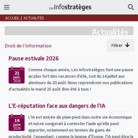
ACCUEIL
ACTUALITÉS
Actualités
Droit de l'information
Filtrer
Pause estivale 2026
Comme chaque année, Les Infostratèges font une pause
21
au plus fort des vacances d'été, soit du 14 juillet aux
juil.
2026
alentours du 20 août. Nous reprendrons nos publications
d'actualités le marid 25 août. Bon été à tous !
L’E-réputation face aux dangers de l’IA
L’IA est entrée de plain-pied dans notre vie économique
16
et nul ne songerait à contester l’aide qu’elle peut
juin
2026
apporter, notamment en termes de gains de
productivité. Cependant, comme la langue d’Ésope, l’IA peut être la