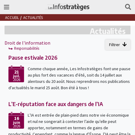
ACCUEIL
ACTUALITÉS
Actualités
Droit de l'information
Filtrer
Responsabilités
Pause estivale 2026
Comme chaque année, Les Infostratèges font une pause
21
au plus fort des vacances d'été, soit du 14 juillet aux
juil.
2026
alentours du 20 août. Nous reprendrons nos publications
d'actualités le marid 25 août. Bon été à tous !
L’E-réputation face aux dangers de l’IA
L’IA est entrée de plain-pied dans notre vie économique
16
et nul ne songerait à contester l’aide qu’elle peut
juin
2026
apporter, notamment en termes de gains de
productivité. Cependant, comme la langue d’Ésope, l’IA peut être la