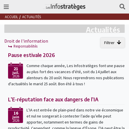
ACCUEIL
ACTUALITÉS
Actualités
Droit de l'information
Filtrer
Responsabilités
Pause estivale 2026
Comme chaque année, Les Infostratèges font une pause
21
au plus fort des vacances d'été, soit du 14 juillet aux
juil.
2026
alentours du 20 août. Nous reprendrons nos publications
d'actualités le marid 25 août. Bon été à tous !
L’E-réputation face aux dangers de l’IA
L’IA est entrée de plain-pied dans notre vie économique
16
et nul ne songerait à contester l’aide qu’elle peut
juin
2026
apporter, notamment en termes de gains de
productivité. Cependant, comme la langue d’Ésope, l’IA peut être la