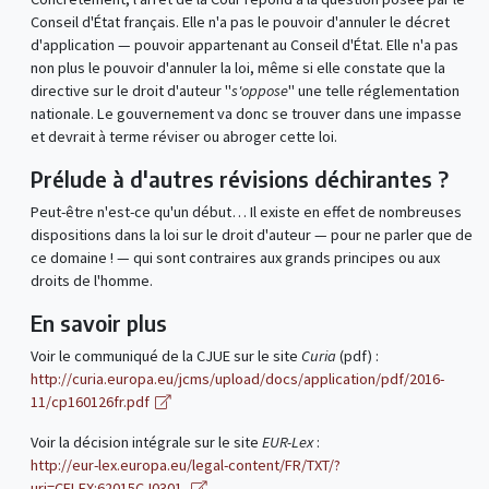
Conseil d'État français. Elle n'a pas le pouvoir d'annuler le décret
d'application — pouvoir appartenant au Conseil d'État. Elle n'a pas
non plus le pouvoir d'annuler la loi, même si elle constate que la
directive sur le droit d'auteur "
s'oppose
" une telle réglementation
nationale. Le gouvernement va donc se trouver dans une impasse
et devrait à terme réviser ou abroger cette loi.
Prélude à d'autres révisions déchirantes ?
Peut-être n'est-ce qu'un début… Il existe en effet de nombreuses
dispositions dans la loi sur le droit d'auteur — pour ne parler que de
ce domaine ! — qui sont contraires aux grands principes ou aux
droits de l'homme.
En savoir plus
Voir le communiqué de la CJUE sur le site
Curia
(pdf) :
http://curia.europa.eu/jcms/upload/docs/application/pdf/2016-
11/cp160126fr.pdf
Voir la décision intégrale sur le site
EUR-Lex
:
http://eur-lex.europa.eu/legal-content/FR/TXT/?
uri=CELEX:62015CJ0301