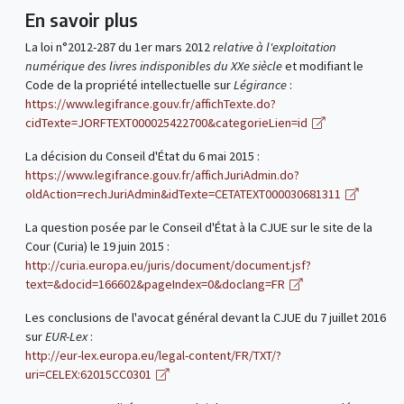
En savoir plus
La loi n°2012-287 du 1er mars 2012
relative à l'exploitation
numérique des livres indisponibles du XXe siècle
et modifiant le
Code de la propriété intellectuelle sur
Légirance
:
https://www.legifrance.gouv.fr/affichTexte.do?
cidTexte=JORFTEXT000025422700&categorieLien=id
La décision du Conseil d'État du 6 mai 2015 :
https://www.legifrance.gouv.fr/affichJuriAdmin.do?
oldAction=rechJuriAdmin&idTexte=CETATEXT000030681311
La question posée par le Conseil d'État à la CJUE sur le site de la
Cour (Curia) le 19 juin 2015 :
http://curia.europa.eu/juris/document/document.jsf?
text=&docid=166602&pageIndex=0&doclang=FR
Les conclusions de l'avocat général devant la CJUE du 7 juillet 2016
sur
EUR-Lex
:
http://eur-lex.europa.eu/legal-content/FR/TXT/?
uri=CELEX:62015CC0301