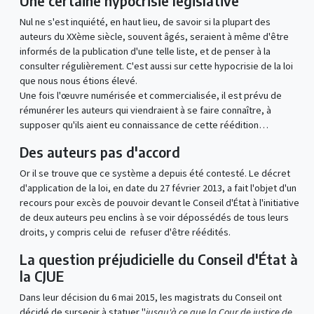
Une certaine hypocrisie législative
Nul ne s'est inquiété, en haut lieu, de savoir si la plupart des
auteurs du XXème siècle, souvent âgés, seraient à même d'être
informés de la publication d'une telle liste, et de penser à la
consulter régulièrement. C'est aussi sur cette hypocrisie de la loi
que nous nous étions élevé.
Une fois l'œuvre numérisée et commercialisée, il est prévu de
rémunérer les auteurs qui viendraient à se faire connaître, à
supposer qu'ils aient eu connaissance de cette réédition…
Des auteurs pas d'accord
Or il se trouve que ce système a depuis été contesté. Le décret
d'application de la loi, en date du 27 février 2013, a fait l'objet d'un
recours pour excès de pouvoir devant le Conseil d'État à l'initiative
de deux auteurs peu enclins à se voir dépossédés de tous leurs
droits, y compris celui de refuser d'être réédités.
La question préjudicielle du Conseil d'État à
la CJUE
Dans leur décision du 6 mai 2015, les magistrats du Conseil ont
décidé de surseoir à statuer "
jusqu'à ce que la Cour de justice de