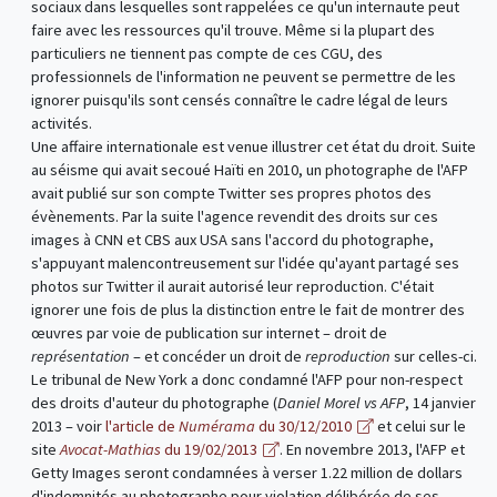
sociaux dans lesquelles sont rappelées ce qu'un internaute peut
faire avec les ressources qu'il trouve. Même si la plupart des
particuliers ne tiennent pas compte de ces CGU, des
professionnels de l'information ne peuvent se permettre de les
ignorer puisqu'ils sont censés connaître le cadre légal de leurs
activités.
Une affaire internationale est venue illustrer cet état du droit. Suite
au séisme qui avait secoué Haïti en 2010, un photographe de l'AFP
avait publié sur son compte Twitter ses propres photos des
évènements. Par la suite l'agence revendit des droits sur ces
images à CNN et CBS aux USA sans l'accord du photographe,
s'appuyant malencontreusement sur l'idée qu'ayant partagé ses
photos sur Twitter il aurait autorisé leur reproduction. C'était
ignorer une fois de plus la distinction entre le fait de montrer des
œuvres par voie de publication sur internet – droit de
représentation
– et concéder un droit de
reproduction
sur celles-ci.
Le tribunal de New York a donc condamné l'AFP pour non-respect
des droits d'auteur du photographe (
Daniel Morel vs AFP
, 14 janvier
2013 – voir
l'article de
Numérama
du 30/12/2010
et celui sur le
site
Avocat-Mathias
du 19/02/2013
. En novembre 2013, l'AFP et
Getty Images seront condamnées à verser 1.22 million de dollars
d'indemnités au photographe pour violation délibérée de ses