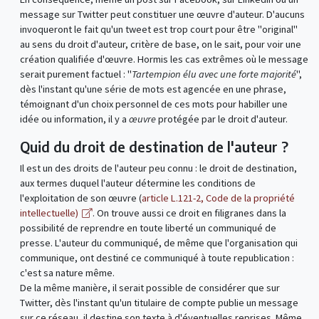
message sur Twitter peut constituer une œuvre d'auteur. D'aucuns
invoqueront le fait qu'un tweet est trop court pour être "original"
au sens du droit d'auteur, critère de base, on le sait, pour voir une
création qualifiée d'œuvre. Hormis les cas extrêmes où le message
serait purement factuel : "
Tartempion élu avec une forte majorité
",
dès l'instant qu'une série de mots est agencée en une phrase,
témoignant d'un choix personnel de ces mots pour habiller une
idée ou information, il y a
œuvre
protégée par le droit d'auteur.
Quid du droit de destination de l'auteur ?
Il est un des droits de l'auteur peu connu : le droit de destination,
aux termes duquel l'auteur détermine les conditions de
l'exploitation de son œuvre (
article L.121-2, Code de la propriété
intellectuelle)
. On trouve aussi ce droit en filigranes dans la
possibilité de reprendre en toute liberté un communiqué de
presse. L'auteur du communiqué, de même que l'organisation qui
communique, ont destiné ce communiqué à toute republication :
c'est sa nature même.
De la même manière, il serait possible de considérer que sur
Twitter, dès l'instant qu'un titulaire de compte publie un message
sur ce réseau, il destine son texte à d'éventuelles reprises. Même