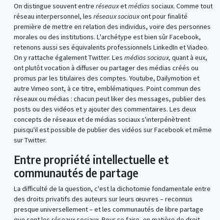
On distingue souvent entre
réseaux
et
médias
sociaux. Comme tout
réseau interpersonnel, les
réseaux sociaux
ont pour finalité
première de mettre en relation des individus, voire des personnes
morales ou des institutions. L'archétype est bien sûr Facebook,
retenons aussi ses équivalents professionnels LinkedIn et Viadeo.
On y rattache également Twitter. Les
médias sociaux,
quant à eux,
ont plutôt vocation à diffuser ou partager des médias créés ou
promus par les titulaires des comptes. Youtube, Dailymotion et
autre Vimeo sont, à ce titre, emblématiques. Point commun des
réseaux ou médias : chacun peut liker des messages, publier des
posts ou des vidéos et y ajouter des commentaires. Les deux
concepts de réseaux et de médias sociaux s'interpénètrent
puisqu'il est possible de publier des vidéos sur Facebook et même
sur Twitter.
Entre propriété intellectuelle et
communautés de partage
La difficulté de la question, c'est la dichotomie fondamentale entre
des droits privatifs des auteurs sur leurs œuvres – reconnus
presque universellement – et les communautés de libre partage
que sont les réseaux sociaux. Pour ce faire, en matière de droit