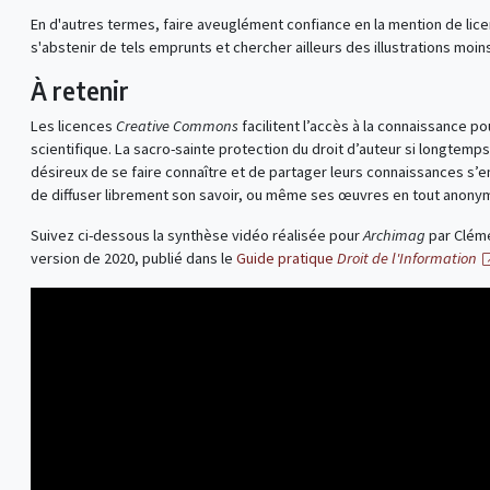
En d'autres termes, faire aveuglément confiance en la mention de lice
s'abstenir de tels emprunts et chercher ailleurs des illustrations moins
À retenir
Les licences
Creative Commons
facilitent l’accès à la connaissance p
scientifique. La sacro-sainte protection du droit d’auteur si longtem
désireux de se faire connaître et de partager leurs connaissances s’en
de diffuser librement son savoir, ou même ses œuvres en tout anonym
Suivez ci-dessous la synthèse vidéo réalisée pour
Archimag
par Cléme
version de 2020, publié dans le
Guide pratique
Droit de l'Information