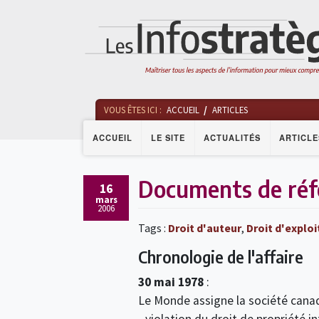
VOUS ÊTES ICI :
ACCUEIL
ARTICLES
ACCUEIL
LE SITE
ACTUALITÉS
ARTICLE
Documents de réfé
16
mars
2006
Tags :
Droit d'auteur
,
Droit d'exploi
Chronologie de l'affaire
30 mai 1978
:
Le Monde assigne la société canadi
- violation du droit de propriété int