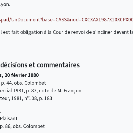
Lyon.
/WAspad/UnDocument?base=CASS&nod=CXCXAX1987X10X0PX0
il est fait obligation à la Cour de renvoi de s'incliner devant
s décisions et commentaires
, 20 février 1980
 p. 44, obs. Colombet
rcial 1981, p. 83, note de M. Françon
teur, 1981, n°108, p. 183
1
 Plaisant
 p. 86, obs. Colombet