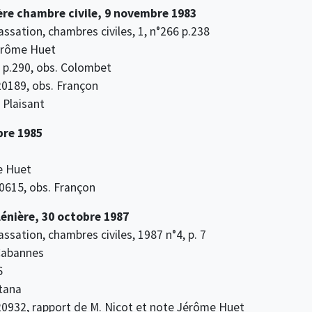
1ère chambre civile, 9 novembre 1983
assation, chambres civiles, 1, n°266 p.238
Jérôme Huet
, p.290, obs. Colombet
°20189, obs. Françon
. Plaisant
bre 1985
e Huet
20615, obs. Françon
énière, 30 octobre 1987
assation, chambres civiles, 1987 n°4, p. 7
 Cabannes
6
ntana
°20932, rapport de M. Nicot et note Jérôme Huet