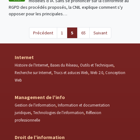
modèles d’IA. Sans se prononcer sur la conformité au
RGPD des procédés proposés, la CNIL explique comment s'y
opposer pour les principales…
(current)
Précédent
1
5
65
Suivant
Internet
Histoire de l'Internet
Bases du Réseau
Outils et Techniques
Recherche sur Internet
Trucs et astuces Web
Web 2.0
Conception
Web
Management de l'info
Gestion de l'information
Information et documentation
juridiques
Technologies de l'information
Réflexion
professionnelle
Droit de l'information