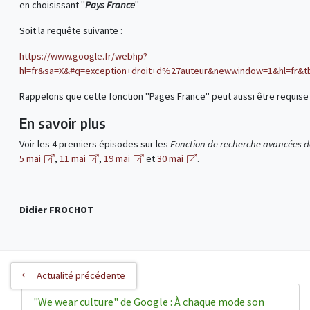
en choisissant "
Pays France
"
Soit la requête suivante :
https://www.google.fr/webhp?
hl=fr&sa=X&#q=exception+droit+d%27auteur&newwindow=1&hl=fr&tb
Rappelons que cette fonction "Pages France" peut aussi être requise
En savoir plus
Voir les 4 premiers épisodes sur les
Fonction de recherche avancées d
5 mai
,
11 mai
,
19 mai
et
30 mai
.
Didier FROCHOT
Actualité précédente
"We wear culture" de Google : À chaque mode son