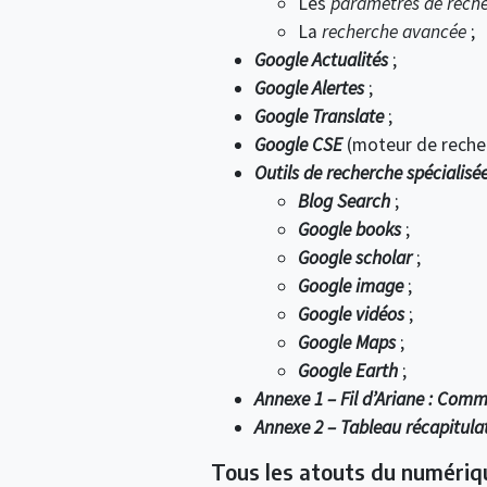
Les
paramètres de rech
La
recherche avancée
;
Google Actualités
;
Google Alertes
;
Google Translate
;
Google CSE
(moteur de recher
Outils de recherche spécialisé
Blog Search
;
Google books
;
Google scholar
;
Google image
;
Google vidéos
;
Google Maps
;
Google Earth
;
Annexe 1 – Fil d’Ariane : Com
Annexe 2 – Tableau récapitulat
Tous les atouts du numériq