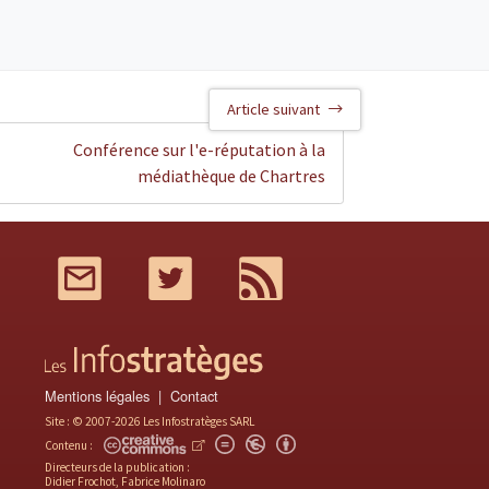
Article suivant
Conférence sur l'e-réputation à la
médiathèque de Chartres
Mail
Twitter
RSS
Mentions légales
Contact
Site : © 2007-2026 Les Infostratèges SARL
Contenu :
Directeurs de la publication :
Didier Frochot, Fabrice Molinaro