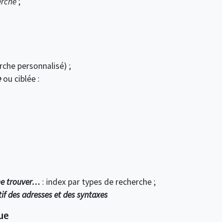
erche
;
che personnalisé) ;
e
ou ciblée :
me trouver…
: index par types de recherche ;
if des adresses et des syntaxes
ue