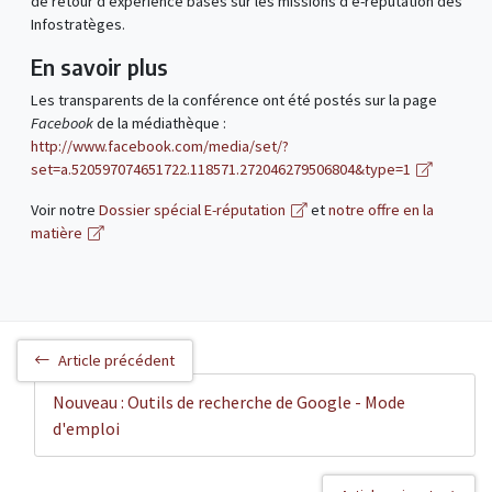
de retour d’expérience basés sur les missions d’e-réputation des
Infostratèges.
En savoir plus
Les transparents de la conférence ont été postés sur la page
Facebook
de la médiathèque :
http://www.facebook.com/media/set/?
set=a.520597074651722.118571.272046279506804&type=1
Voir notre
Dossier spécial E-réputation
et
notre offre en la
matière
Article précédent
Nouveau : Outils de recherche de Google - Mode
d'emploi