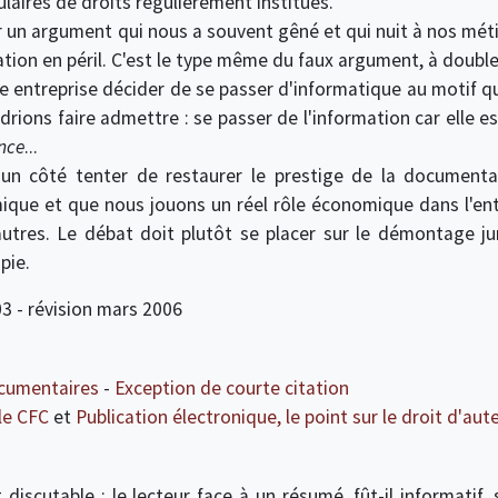
ulaires de droits régulièrement institués.
r un argument qui nous a souvent gêné et qui nuit à nos méti
ion en péril. C'est le type même du faux argument, à double
e entreprise décider de se passer d'informatique au motif q
rions faire admettre : se passer de l'information car elle e
nce
...
un côté tenter de restaurer le prestige de la document
ique et que nous jouons un réel rôle économique dans l'entre
autres. Le débat doit plutôt se placer sur le démontage j
pie.
3 - révision mars 2006
cumentaires
-
Exception de courte citation
le CFC
et
Publication électronique, le point sur le droit d'aut
cutable : le lecteur face à un résumé, fût-il informatif, sau