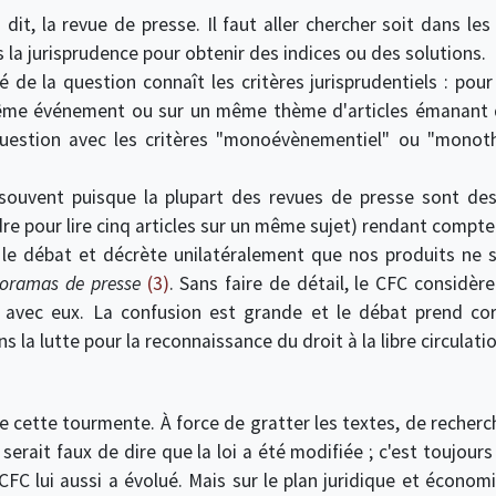
s dit, la revue de presse. Il faut aller chercher soit dans le
ns la jurisprudence pour obtenir des indices ou des solutions.
de la question connaît les critères jurisprudentiels : pour 
même événement ou sur un même thème d'articles émanant d'
estion avec les critères "monoévènementiel" ou "monothé
souvent puisque la plupart des revues de presse sont des 
re pour lire cinq articles sur un même sujet) rendant compte 
 le débat et décrète unilatéralement que nos produits ne 
oramas de presse
(3)
. Sans faire de détail, le CFC considèr
d avec eux. La confusion est grande et le débat prend cor
s la lutte pour la reconnaissance du droit à la libre circulati
 cette tourmente. À force de gratter les textes, de recherch
l serait faux de dire que la loi a été modifiée ; c'est toujours
CFC lui aussi a évolué. Mais sur le plan juridique et écono