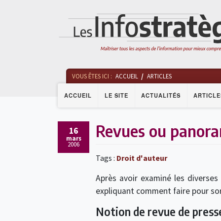
VOUS ÊTES ICI :
ACCUEIL
ARTICLES
ACCUEIL
LE SITE
ACTUALITÉS
ARTICLE
Revues ou panoram
16
mars
2006
Tags :
Droit d'auteur
Après avoir examiné les diverses 
expliquant comment faire pour sorti
Notion de revue de press