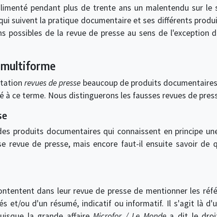
limenté pendant plus de trente ans un malentendu sur le s
 qui suivent la pratique documentaire et ses différents prod
ns possibles de la revue de presse au sens de l'exception d
 multiforme
tation
revues de presse
beaucoup de produits documentaires a
hé à ce terme. Nous distinguerons les fausses revues de press
se
es produits documentaires qui connaissent en principe une
 revue de presse, mais encore faut-il ensuite savoir de qu
ntentent dans leur revue de presse de mentionner les réfé
 et/ou d'un résumé, indicatif ou informatif. Il s'agit là d'
uisque la grande affaire
Microfor / Le Monde
a dit le droi