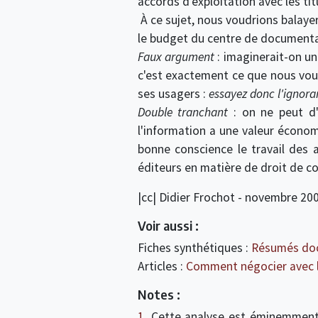
accords d'exploitation avec les tit
À ce sujet, nous voudrions balaye
le budget du centre de documentat
Faux argument
: imaginerait-on un
c'est exactement ce que nous voud
ses usagers :
essayez donc l'ignora
Double tranchant
: on ne peut d'
l'information a une valeur économ
bonne conscience le travail des 
éditeurs en matière de droit de co
|cc| Didier Frochot - novembre 200
Voir aussi :
Fiches synthétiques :
Résumés do
Articles :
Comment négocier avec 
Notes :
1.
Cette analyse est éminemment dis