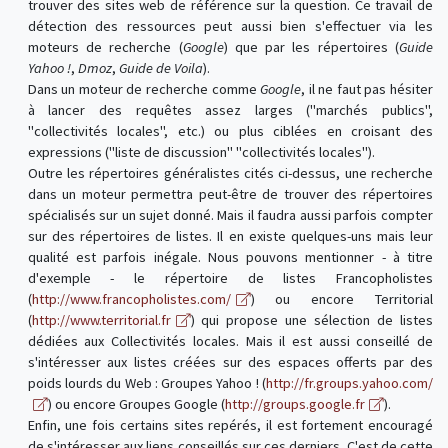
trouver des sites web de référence sur la question. Ce travail de
détection des ressources peut aussi bien s'effectuer via les
moteurs de recherche (
Google
) que par les répertoires (
Guide
Yahoo !
,
Dmoz
,
Guide de Voila
).
Dans un moteur de recherche comme
Google
, il ne faut pas hésiter
à lancer des requêtes assez larges ("marchés publics",
"collectivités locales", etc.) ou plus ciblées en croisant des
expressions ("liste de discussion" "collectivités locales").
Outre les répertoires généralistes cités ci-dessus, une recherche
dans un moteur permettra peut-être de trouver des répertoires
spécialisés sur un sujet donné. Mais il faudra aussi parfois compter
sur des répertoires de listes. Il en existe quelques-uns mais leur
qualité est parfois inégale. Nous pouvons mentionner - à titre
d'exemple - le répertoire de listes Francopholistes
(
http://www.francopholistes.com/
) ou encore Territorial
(
http://www.territorial.fr
) qui propose une sélection de listes
dédiées aux Collectivités locales. Mais il est aussi conseillé de
s'intéresser aux listes créées sur des espaces offerts par des
poids lourds du Web : Groupes Yahoo ! (
http://fr.groups.yahoo.com/
) ou encore Groupes Google (
http://groups.google.fr
).
Enfin, une fois certains sites repérés, il est fortement encouragé
de s'intéresser aux liens conseillés sur ces derniers. C'est de cette