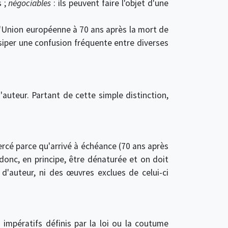
s ;
négociables
: ils peuvent faire l'objet d'une
l'Union européenne à 70 ans après la mort de
siper une confusion fréquente entre diverses
uteur. Partant de cette simple distinction,
ercé parce qu'arrivé à échéance (70 ans après
donc, en principe, être dénaturée et on doit
d'auteur, ni des œuvres exclues de celui-ci
impératifs définis par la loi ou la coutume