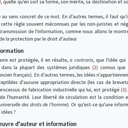
)
, quelle qu'en soit sa forme, son mérite, sa destination et s
n
au sens concret de ce mot. En d'autres termes, il faut qu'il
cette règle souvent méconnues par les non-juristes et négl
ransmission de l'information, comme nous allons le montrer p
de la protection par le droit d'auteur.
nformation
vre est protégée, il en résulte,
a contrario
, que l'idée qui
t dans la plupart des systèmes juridiques
(2)
connus que l
'ancien français). En d'autres termes, les idées n'appartienne
ceptibles d'aucune appropriation directe (les cas de breveta
 processus de fabrication industrielle qui lui, est protégé
(3)
l'humanité. Leur liberté de circulation est la condition e
universelle des droits de l'homme
). Or qu'est-ce qu'une inform
 idées ?
œuvre d'auteur et information