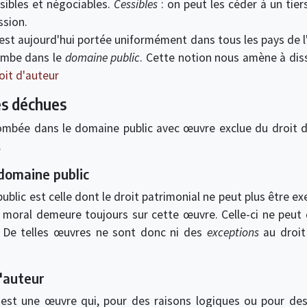
sibles et négociables.
Cessibles
: on peut les céder à un tier
ssion.
est aujourd'hui portée uniformément dans tous les pays de 
tombe dans le
domaine public
. Cette notion nous amène à dis
it d'auteur
es déchues
ombée dans le domaine public avec œuvre exclue du droit d'a
.
domaine public
lic est celle dont le droit patrimonial ne peut plus être ex
it moral demeure toujours sur cette œuvre. Celle-ci ne peut 
r. De telles œuvres ne sont donc ni des
exceptions
au droit 
'auteur
 est une œuvre qui, pour des raisons logiques ou pour des 