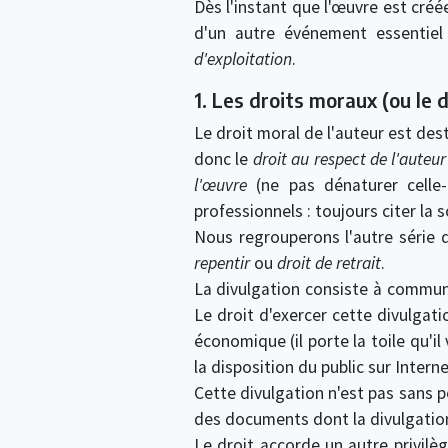
Dès l'instant que l'œuvre est créé
d'un autre événement essentiel
d'exploitation
.
1. Les droits moraux (ou le 
Le droit moral de l'auteur est des
donc le
droit au respect de l'auteur
l'œuvre
(ne pas dénaturer celle-c
professionnels : toujours citer la 
Nous regrouperons l'autre série 
repentir
ou
droit de retrait
.
La divulgation consiste à commun
Le droit d'exercer cette divulgati
économique (il porte la toile qu'i
la disposition du public sur Interne
Cette divulgation n'est pas sans 
des documents dont la divulgation n
Le droit accorde un autre privilèg