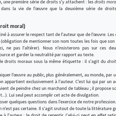
e, une première série de droits s'y attachent : les
droits mor
 dans la vie de l'œuvre que la deuxième série de droits
droit moral)
tiné à assurer le respect tant de l'auteur que de l'œuvre. Les
(obligation de mentionner son nom toutes les fois que son 
i, ne pas l'altérer). Nous n'insisterons pas sur ces de
source et garder la neutralité par rapport au texte.
de droits moraux sous la même étiquette : il s'agit du
droi
iquer l'œuvre au public, plus généralement, au monde, par 
on appartient exclusivement à l'auteur. C'est lui qui par un 
l vient de peindre chez un marchand de tableau ; il propose s
t...). Lui seul peut accomplir cet acte de divulgation.
poser quelques questions dans l'exercice de notre profession
'est pas certaine. Il s'agit srutout de toute la littérature gr
e à l'auteur : le droit de repentir. Celui-ci peut en effet re