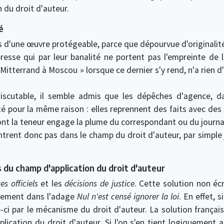
 du droit d'auteur.
é
pas d'une œuvre protégeable, parce que dépourvue d'originalit
presse qui par leur banalité ne portent pas l'empreinte de l
 « Mitterrand à Moscou » lorsque ce dernier s'y rend, n'a rien d'
discutable, il semble admis que les dépêches d'agence, d
é pour la même raison : elles reprennent des faits avec des 
t la teneur engage la plume du correspondant ou du journal
trent donc pas dans le champ du droit d'auteur, par simple 
du champ d'application du droit d'auteur
es officiels
et les
décisions de justice
. Cette solution non éc
ndement dans l'adage
Nul n'est censé ignorer la loi
. En effet, s
le-ci par le mécanisme du droit d'auteur. La solution françai
ication du droit d'auteur. Si l'on s'en tient logiquement 