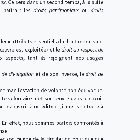
aux
. Ce sera dans un second temps, à la suite
 naîtra : les
droits patrimoniaux
ou
droits
 deux attributs essentiels du droit moral sont
œuvre est exploitée) et le
droit au respect de
ux aspects, tant ils rejoignent nos usages
t de divulgation
et de son inverse, le
droit de
une manifestation de volonté non équivoque.
acte volontaire met son œuvre dans le circuit
on manuscrit à un éditeur ; il met son texte à
. En effet, nous sommes parfois confrontés à
ise.
tirer son œuvre de la circulation pour quelque