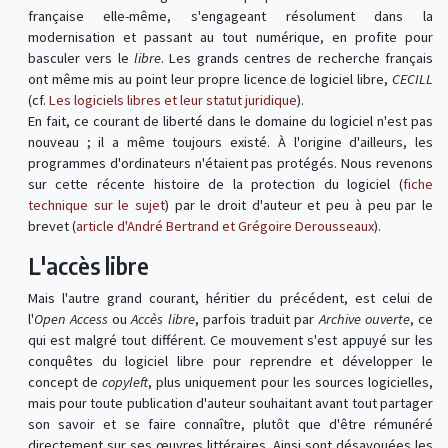
française elle-même, s'engageant résolument dans la
modernisation et passant au tout numérique, en profite pour
basculer vers le
libre
. Les grands centres de recherche français
ont même mis au point leur propre licence de logiciel libre,
CECILL
(cf.
Les logiciels libres et leur statut juridique
).
En fait, ce courant de liberté dans le domaine du logiciel n'est pas
nouveau ; il a même toujours existé. À l'origine d'ailleurs, les
programmes d'ordinateurs n'étaient pas protégés. Nous revenons
sur cette récente histoire de la protection du logiciel (
fiche
technique sur le sujet
) par le droit d'auteur et peu à peu par le
brevet (
article d'André Bertrand et Grégoire Derousseaux
).
L'accès libre
Mais l'autre grand courant, héritier du précédent, est celui de
l'
Open Access
ou
Accès libre
, parfois traduit par
Archive ouverte
, ce
qui est malgré tout différent. Ce mouvement s'est appuyé sur les
conquêtes du logiciel libre pour reprendre et développer le
concept de
copyleft
, plus uniquement pour les sources logicielles,
mais pour toute publication d'auteur souhaitant avant tout partager
son savoir et se faire connaître, plutôt que d'être rémunéré
directement sur ses œuvres littéraires. Ainsi sont désavouées les