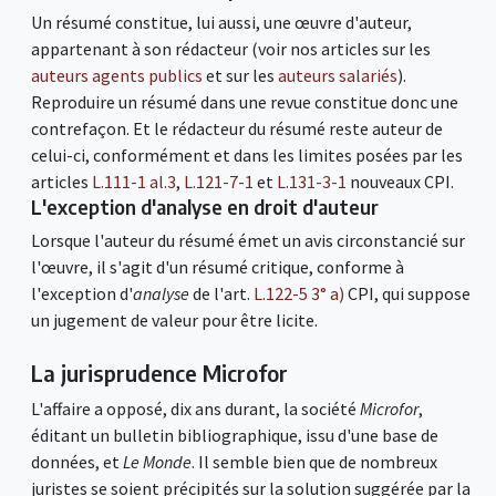
Un résumé constitue, lui aussi, une œuvre d'auteur,
appartenant à son rédacteur (voir nos articles sur les
auteurs agents publics
et sur les
auteurs salariés
).
Reproduire un résumé dans une revue constitue donc une
contrefaçon. Et le rédacteur du résumé reste auteur de
celui-ci, conformément et dans les limites posées par les
articles
L.111-1 al.3
,
L.121-7-1
et
L.131-3-1
nouveaux CPI.
L'exception d'analyse en droit d'auteur
Lorsque l'auteur du résumé émet un avis circonstancié sur
l'œuvre, il s'agit d'un résumé critique, conforme à
l'exception d'
analyse
de l'art.
L.122-5 3° a)
CPI, qui suppose
un jugement de valeur pour être licite.
La jurisprudence Microfor
L'affaire a opposé, dix ans durant, la société
Microfor
,
éditant un bulletin bibliographique, issu d'une base de
données, et
Le Monde
. Il semble bien que de nombreux
juristes se soient précipités sur la solution suggérée par la