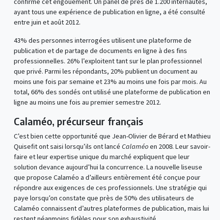
confirme cet engouement. Un panel de près de 1.200 internautes,
ayant tous une expérience de publication en ligne, a été consulté
entre juin et août 2012.
43% des personnes interrogées utilisent une plateforme de
publication et de partage de documents en ligne à des fins
professionnelles. 26% l’exploitent tant sur le plan professionnel
que privé. Parmi les répondants, 20% publient un document au
moins une fois par semaine et 23% au moins une fois par mois. Au
total, 66% des sondés ont utilisé une plateforme de publication en
ligne au moins une fois au premier semestre 2012.
Calaméo, précurseur français
C’est bien cette opportunité que Jean-Olivier de Bérard et Mathieu
Quisefit ont saisi lorsqu’ils ont lancé
Calaméo
en 2008. Leur savoir-
faire et leur expertise unique du marché expliquent que leur
solution devance aujourd’hui la concurrence. La nouvelle liseuse
que propose Calaméo a d’ailleurs entièrement été conçue pour
répondre aux exigences de ces professionnels. Une stratégie qui
paye lorsqu’on constate que près de 50% des utilisateurs de
Calaméo connaissent d’autres plateformes de publication, mais lui
restent néanmoins fidèles pour son exhaustivité.