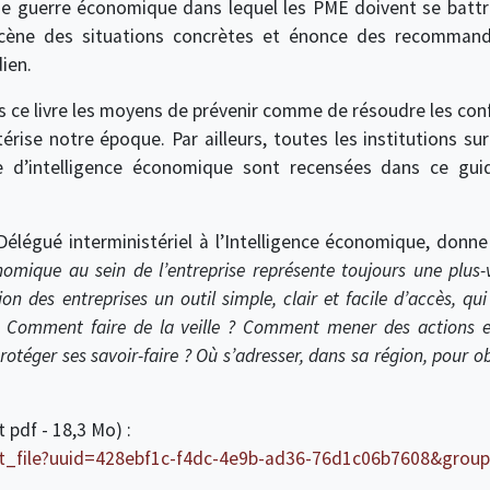
e guerre économique dans lequel les PME doivent se battre
cène des situations concrètes et énonce des recommandat
ien.
 ce livre les moyens de prévenir comme de résoudre les conf
érise notre époque. Par ailleurs, toutes les institutions sur
d’intelligence économique sont recensées dans ce guid
Délégué interministériel à l’Intelligence économique, donne 
omique au sein de l’entreprise représente toujours une plus-
on des entreprises un outil simple, clair et facile d’accès, qu
s. Comment faire de la veille ? Comment mener des actions e
éger ses savoir-faire ? Où s’adresser, dans sa région, pour obt
 pdf - 18,3 Mo) :
get_file?uuid=428ebf1c-f4dc-4e9b-ad36-76d1c06b7608&grou