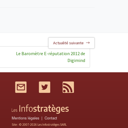
Actualité suivante
Le Baromètre E-réputation 2012 de
Digimind
Mail
Twitter
RSS
Mentions légales
Contact
Site : © 2007-2026 Les Infostratèges SARL