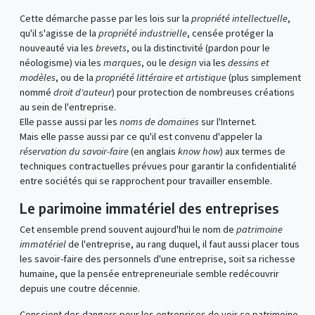
Cette démarche passe par les lois sur la
propriété intellectuelle
,
qu'il s'agisse de la
propriété industrielle
, censée protéger la
nouveauté via les
brevets
, ou la distinctivité (pardon pour le
néologisme) via les
marques
, ou le
design
via les
dessins et
modèles
, ou de la
propriété littéraire et artistique
(plus simplement
nommé
droit d'auteur
) pour protection de nombreuses créations
au sein de l'entreprise.
Elle passe aussi par les
noms de domaines
sur l'Internet.
Mais elle passe aussi par ce qu'il est convenu d'appeler la
réservation du savoir-faire
(en anglais
know how
) aux termes de
techniques contractuelles prévues pour garantir la confidentialité
entre sociétés qui se rapprochent pour travailler ensemble.
Le parimoine immatériel des entreprises
Cet ensemble prend souvent aujourd'hui le nom de
patrimoine
immatériel
de l'entreprise, au rang duquel, il faut aussi placer tous
les savoir-faire des personnels d'une entreprise, soit sa richesse
humaine, que la pensée entrepreneuriale semble redécouvrir
depuis une coutre décennie.
Conscient des dangers pour les entreprises de voir ce patrimoine