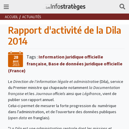
ACCUEIL
ACTUALITÉS
Rapport d'activité de la Dila
2014
Tags :
Information juridique officielle
28
avr.
française
,
Base de données juridique officielle
2015
(France)
Le
Direction de l'information légale et administrative
(Dila), service
du Premier ministre qui chapeaute notamment
la Documentation
française
et les
Journaux officiels
ainsi que
Légifrance
, vient de
publier son rapport annuel.
Celui-ci permet de mesurer la forte progression du numérique
dans l'administration, et de l'ouverture des données publiques
(
open data
en franglais).
"
La Dila est une administration centrale dont les missions et