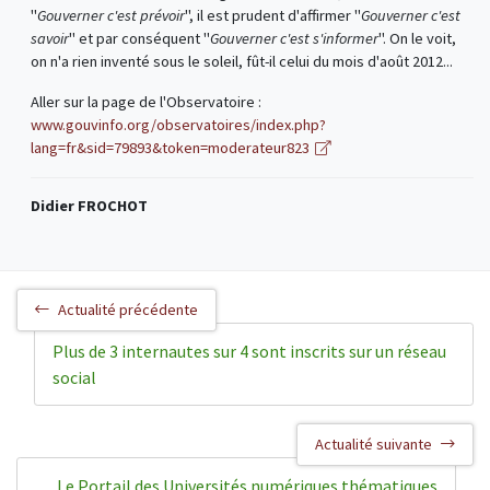
"
Gouverner c'est prévoir
", il est prudent d'affirmer "
Gouverner c'est
savoir
" et par conséquent "
Gouverner c'est s'informer
". On le voit,
on n'a rien inventé sous le soleil, fût-il celui du mois d'août 2012...
Aller sur la page de l'Observatoire :
www.gouvinfo.org/observatoires/index.php?
lang=fr&sid=79893&token=moderateur823
Didier FROCHOT
Actualité précédente
Plus de 3 internautes sur 4 sont inscrits sur un réseau
social
Actualité suivante
Le Portail des Universités numériques thématiques