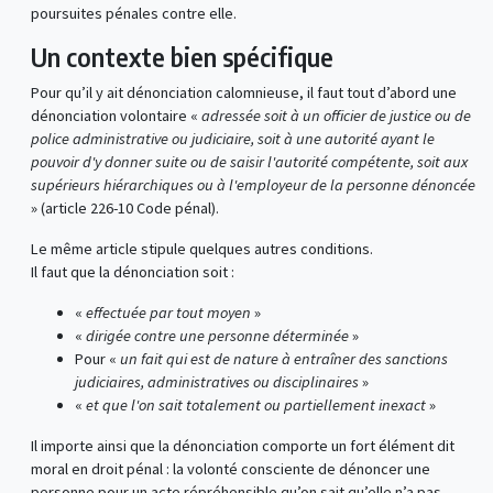
poursuites pénales contre elle.
Un contexte bien spécifique
Pour qu’il y ait dénonciation calomnieuse, il faut tout d’abord une
dénonciation volontaire «
adressée soit à un officier de justice ou de
police administrative ou judiciaire, soit à une autorité ayant le
pouvoir d'y donner suite ou de saisir l'autorité compétente, soit aux
supérieurs hiérarchiques ou à l'employeur de la personne dénoncée
» (article 226-10 Code pénal).
Le même article stipule quelques autres conditions.
Il faut que la dénonciation soit :
«
effectuée par tout moyen
»
«
dirigée contre une personne déterminée
»
Pour «
un fait qui est de nature à entraîner des sanctions
judiciaires, administratives ou disciplinaires
»
«
et que l'on sait totalement ou partiellement inexact
»
Il importe ainsi que la dénonciation comporte un fort élément dit
moral en droit pénal : la volonté consciente de dénoncer une
personne pour un acte répréhensible qu’on sait qu’elle n’a pas