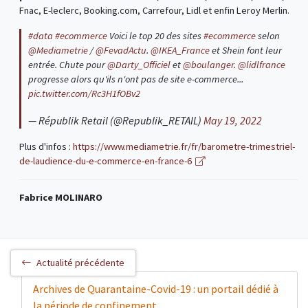
Fnac, E-leclerc, Booking.com, Carrefour, Lidl et enfin Leroy Merlin.
#data
#ecommerce
Voici le top 20 des sites
#ecommerce
selon
@Mediametrie
/
@FevadActu
.
@IKEA_France
et Shein font leur
entrée. Chute pour
@Darty_Officiel
et
@boulanger
.
@lidlfrance
progresse alors qu'ils n'ont pas de site e-commerce...
pic.twitter.com/Rc3H1fOBv2
— Républik Retail (@Republik_RETAIL)
May 19, 2022
Plus d'infos :
https://www.mediametrie.fr/fr/barometre-trimestriel-
de-laudience-du-e-commerce-en-france-6
Fabrice MOLINARO
Actualité précédente
Archives de Quarantaine-Covid-19 : un portail dédié à
la période de confinement