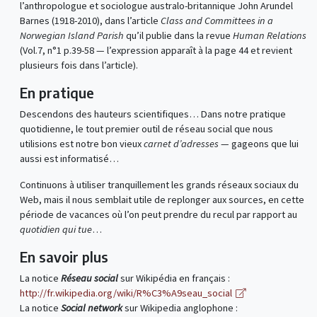
l’anthropologue et sociologue australo-britannique John Arundel
Barnes (1918-2010), dans l’article
Class and Committees in a
Norwegian Island Parish
qu’il publie dans la revue
Human Relations
(Vol.7, n°1 p.39-58 — l’expression apparaît à la page 44 et revient
plusieurs fois dans l’article).
En pratique
Descendons des hauteurs scientifiques… Dans notre pratique
quotidienne, le tout premier outil de réseau social que nous
utilisions est notre bon vieux
carnet d’adresses
— gageons que lui
aussi est informatisé…
Continuons à utiliser tranquillement les grands réseaux sociaux du
Web, mais il nous semblait utile de replonger aux sources, en cette
période de vacances où l’on peut prendre du recul par rapport au
quotidien qui tue
…
En savoir plus
La notice
Réseau social
sur Wikipédia en français :
http://fr.wikipedia.org/wiki/R%C3%A9seau_social
La notice
Social network
sur Wikipedia anglophone :