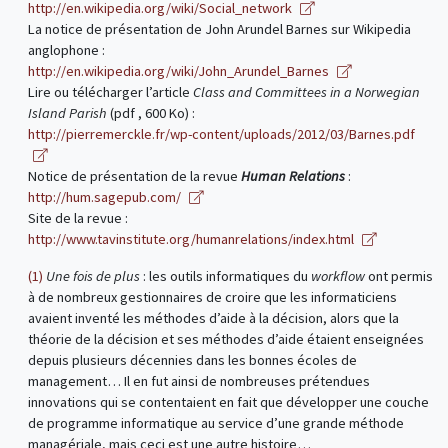
http://en.wikipedia.org/wiki/Social_network
La notice de présentation de John Arundel Barnes sur Wikipedia
anglophone :
http://en.wikipedia.org/wiki/John_Arundel_Barnes
Lire ou télécharger l’article
Class and Committees in a Norwegian
Island Parish
(pdf , 600 Ko) :
http://pierremerckle.fr/wp-content/uploads/2012/03/Barnes.pdf
Notice de présentation de la revue
Human Relations
:
http://hum.sagepub.com/
Site de la revue :
http://www.tavinstitute.org/humanrelations/index.html
(1)
Une fois de plus
: les outils informatiques du
workflow
ont permis
à de nombreux gestionnaires de croire que les informaticiens
avaient inventé les méthodes d’aide à la décision, alors que la
théorie de la décision et ses méthodes d’aide étaient enseignées
depuis plusieurs décennies dans les bonnes écoles de
management… Il en fut ainsi de nombreuses prétendues
innovations qui se contentaient en fait que développer une couche
de programme informatique au service d’une grande méthode
managériale, mais ceci est une autre histoire…