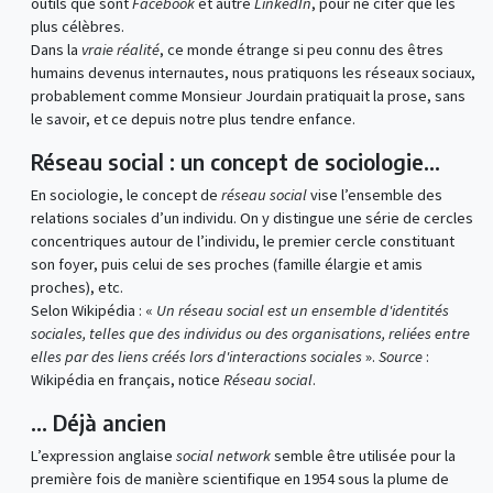
outils que sont
Facebook
et autre
LinkedIn
, pour ne citer que les
plus célèbres.
Dans la
vraie réalité
, ce monde étrange si peu connu des êtres
humains devenus internautes, nous pratiquons les réseaux sociaux,
probablement comme Monsieur Jourdain pratiquait la prose, sans
le savoir, et ce depuis notre plus tendre enfance.
Réseau social : un concept de sociologie…
En sociologie, le concept de
réseau social
vise l’ensemble des
relations sociales d’un individu. On y distingue une série de cercles
concentriques autour de l’individu, le premier cercle constituant
son foyer, puis celui de ses proches (famille élargie et amis
proches), etc.
Selon Wikipédia : «
Un réseau social est un ensemble d'identités
sociales, telles que des individus ou des organisations, reliées entre
elles par des liens créés lors d'interactions sociales
».
Source
:
Wikipédia en français, notice
Réseau social
.
… Déjà ancien
L’expression anglaise
social network
semble être utilisée pour la
première fois de manière scientifique en 1954 sous la plume de