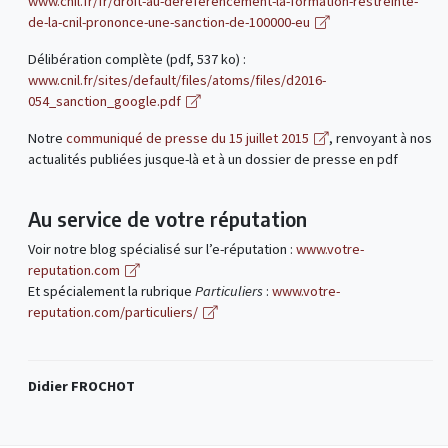
www.cnil.fr/fr/droit-au-dereferencement-la-formation-restreinte-
de-la-cnil-prononce-une-sanction-de-100000-eu
Délibération complète (pdf, 537 ko) :
www.cnil.fr/sites/default/files/atoms/files/d2016-
054_sanction_google.pdf
Notre
communiqué de presse du 15 juillet 2015
, renvoyant à nos
actualités publiées jusque-là et à un dossier de presse en pdf
Au service de votre réputation
Voir notre blog spécialisé sur l’e-réputation :
www.votre-
reputation.com
Et spécialement la rubrique
Particuliers
:
www.votre-
reputation.com/particuliers/
Didier FROCHOT