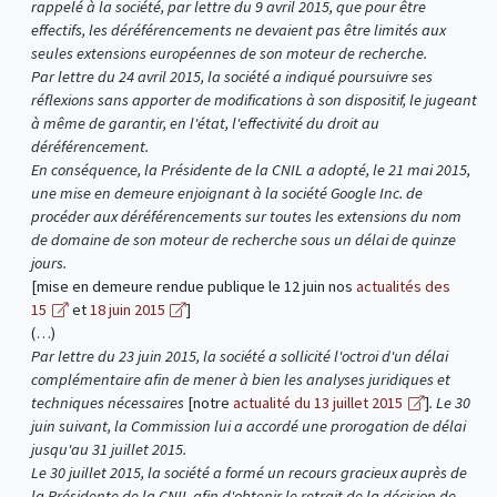
rappelé à la société, par lettre du 9 avril 2015, que pour être
effectifs, les déréférencements ne devaient pas être limités aux
seules extensions européennes de son moteur de recherche.
Par lettre du 24 avril 2015, la société a indiqué poursuivre ses
réflexions sans apporter de modifications à son dispositif, le jugeant
à même de garantir, en l'état, l'effectivité du droit au
déréférencement.
En conséquence, la Présidente de la CNIL a adopté, le 21 mai 2015,
une mise en demeure enjoignant à la société Google Inc. de
procéder aux déréférencements sur toutes les extensions du nom
de domaine de son moteur de recherche sous un délai de quinze
jours.
[mise en demeure rendue publique le 12 juin nos
actualités des
15
et
18 juin 2015
]
(…)
Par lettre du 23 juin 2015, la société a sollicité l'octroi d'un délai
complémentaire afin de mener à bien les analyses juridiques et
techniques nécessaires
[notre
actualité du 13 juillet 2015
]
. Le 30
juin suivant, la Commission lui a accordé une prorogation de délai
jusqu'au 31 juillet 2015.
Le 30 juillet 2015, la société a formé un recours gracieux auprès de
la Présidente de la CNIL afin d'obtenir le retrait de la décision de