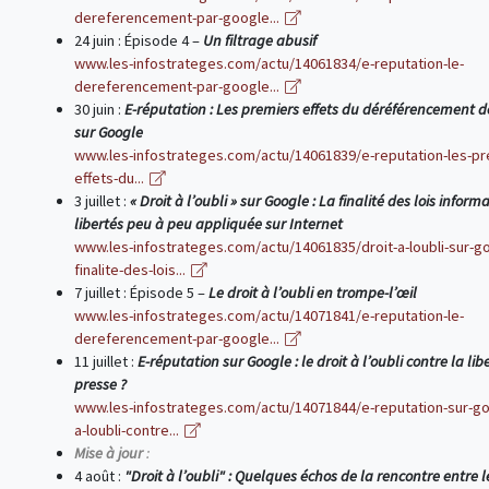
dereferencement-par-google...
24 juin : Épisode 4 –
Un filtrage abusif
www.les-infostrateges.com/actu/14061834/e-reputation-le-
dereferencement-par-google...
30 juin :
E-réputation : Les premiers effets du déréférencement 
sur Google
www.les-infostrateges.com/actu/14061839/e-reputation-les-pr
effets-du...
3 juillet :
« Droit à l’oubli » sur Google : La finalité des lois inform
libertés peu à peu appliquée sur Internet
www.les-infostrateges.com/actu/14061835/droit-a-loubli-sur-go
finalite-des-lois...
7 juillet : Épisode 5 –
Le droit à l’oubli en trompe-l’œil
www.les-infostrateges.com/actu/14071841/e-reputation-le-
dereferencement-par-google...
11 juillet :
E-réputation sur Google : le droit à l’oubli contre la lib
presse ?
www.les-infostrateges.com/actu/14071844/e-reputation-sur-goo
a-loubli-contre...
Mise à jour
:
4 août :
"Droit à l’oubli" : Quelques échos de la rencontre entre l