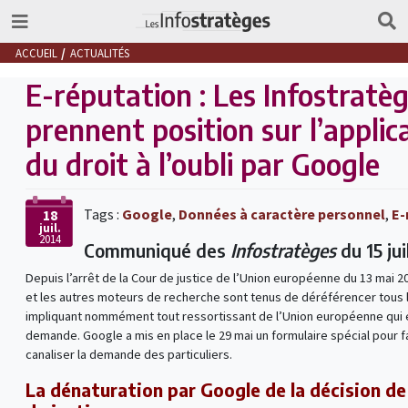
ACCUEIL
ACTUALITÉS
E-réputation : Les Infostratè
prennent position sur l’applic
du droit à l’oubli par Google
Tags :
Google
,
Données à caractère personnel
,
E-
18
juil.
2014
Communiqué des
Infostratèges
du 15 ju
Depuis l’arrêt de la Cour de justice de l’Union européenne du 13 mai 
et les autres moteurs de recherche sont tenus de déréférencer tous l
impliquant nommément tout ressortissant de l’Union européenne qui en
demande. Google a mis en place le 29 mai un formulaire spécial pour fa
canaliser la demande des particuliers.
La dénaturation par Google de la décision de