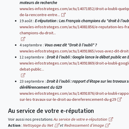
moteurs de recherche
www.les-infostrateges.com/actu/14071852/droit-a-loubli-quel
de-la-rencontre-entre...
19 août :
E-réputation : Les Français champions du "droit à l’oub
www.les-infostrateges.com/actu/14081856/e-reputation-les-fra
champions-du-droit...
4 septembre :
Vous avez dit "Droit à l’oubli" ?
www.les-infostrateges.com/actu/14091865/vous-avez-dit-droit-
12 septembre :
Droit à l’oubli : Google lance le débat public en
www.les-infostrateges.com/actu/14091869/droit-a-loubli-google
debat-public...
23 septembre :
Droit à l’oubli : rapport d’étape sur les travaux s
déréférencement du G29
www.les-infostrateges.com/actu/14091876/droit-a-loubli-rappo
sur-les-travaux-sur-le-droit-au-dereferencement-du-g29
Au service de votre e-réputation
Voir aussi nos prestations
Au service de votre e-réputation
Action
:
Nettoyage du Net
et
Redressement d’image