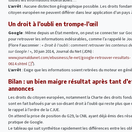
toutes les informations indésirables…
L’arrêt
: Aucune distinction géographique possible. Les droits fonda
citoyen européen ne peuvent différer dans leur application d’un pays à
Un droit à l’oubli en trompe-l’œil
Google
: Même depuis un État membre, on peut se connecter sur Go
pour retrouver les informations indésirables, comme l’a rappelé le Jo
(Flore Fauconnier : «
Droit à l'oubli : comment retrouver les contenus dé
sur Google !
», 30 juin 2014, Journal du Net (JDN) :
www.journaldunet.com/ebusiness/le-net/google-retrouver-resultats-
0614.shtml
).
L’arrêt
: Exige que les informations soient retirées du moteur en géné
Bilan : un bien maigre résultat après tant d’e
annonces
Les droits du citoyen européen, notamment la Charte des droits fon
sont en fait bafoués par un soi-disant droit à l’oubli qui reste plus que 
le rappel à l’ordre de la CJUE.
On attend la prise de position du G29, la CNIL ayant déjà émis des rése
pratique de Google.
Le tableau qui suit synthétise rapidement les différences entre les ob