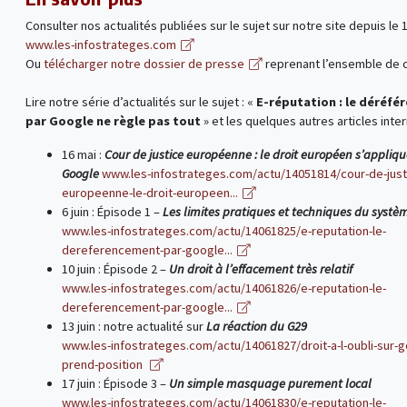
Consulter nos actualités publiées sur le sujet sur notre site depuis le 1
www.les-infostrateges.com
Ou
télécharger notre dossier de presse
reprenant l’ensemble de c
Lire notre série d’actualités sur le sujet : «
E-réputation : le déréf
par Google ne règle pas tout
» et les quelques autres articles inte
16 mai :
Cour de justice européenne : le droit européen s’appliq
Google
www.les-infostrateges.com/actu/14051814/cour-de-just
europeenne-le-droit-europeen...
6 juin : Épisode 1 –
Les limites pratiques et techniques du systè
www.les-infostrateges.com/actu/14061825/e-reputation-le-
dereferencement-par-google...
10 juin : Épisode 2 –
Un droit à l’effacement très relatif
www.les-infostrateges.com/actu/14061826/e-reputation-le-
dereferencement-par-google...
13 juin : notre actualité sur
La réaction du G29
www.les-infostrateges.com/actu/14061827/droit-a-l-oubli-sur-g
prend-position
17 juin : Épisode 3 –
Un simple masquage purement local
www.les-infostrateges.com/actu/14061830/e-reputation-le-