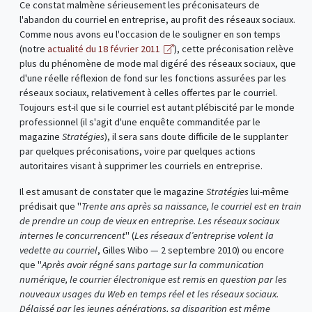
Ce constat malmène sérieusement les préconisateurs de
l'abandon du courriel en entreprise, au profit des réseaux sociaux.
Comme nous avons eu l'occasion de le souligner en son temps
(notre
actualité du 18 février 2011
), cette préconisation relève
plus du phénomène de mode mal digéré des réseaux sociaux, que
d'une réelle réflexion de fond sur les fonctions assurées par les
réseaux sociaux, relativement à celles offertes par le courriel.
Toujours est-il que si le courriel est autant plébiscité par le monde
professionnel (il s'agit d'une enquête commanditée par le
magazine
Stratégies
), il sera sans doute difficile de le supplanter
par quelques préconisations, voire par quelques actions
autoritaires visant à supprimer les courriels en entreprise.
Il est amusant de constater que le magazine
Stratégies
lui-même
prédisait que "
Trente ans après sa naissance, le courriel est en train
de prendre un coup de vieux en entreprise. Les réseaux sociaux
internes le concurrencent
" (
Les réseaux d’entreprise volent la
vedette au courriel
, Gilles Wibo — 2 septembre 2010) ou encore
que "
Après avoir régné sans partage sur la communication
numérique, le courrier électronique est remis en question par les
nouveaux usages du Web en temps réel et les réseaux sociaux.
Délaissé par les jeunes générations, sa disparition est même