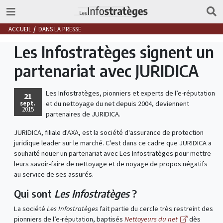
ACCUEIL
DANS LA PRESSE
Les Infostratèges signent un
partenariat avec JURIDICA
Les Infostratèges, pionniers et experts de l’e-réputation
21
sept.
et du nettoyage du net depuis 2004, deviennent
2015
partenaires de JURIDICA.
JURIDICA, filiale d'AXA, est la société d'assurance de protection
juridique leader sur le marché. C'est dans ce cadre que JURIDICA a
souhaité nouer un partenariat avec Les Infostratèges pour mettre
leurs savoir-faire de nettoyage et de noyage de propos négatifs
au service de ses assurés.
Qui sont
Les Infostratèges
?
La société
Les Infostratèges
fait partie du cercle très restreint des
pionniers de l’e-réputation, baptisés
Nettoyeurs du net
dès