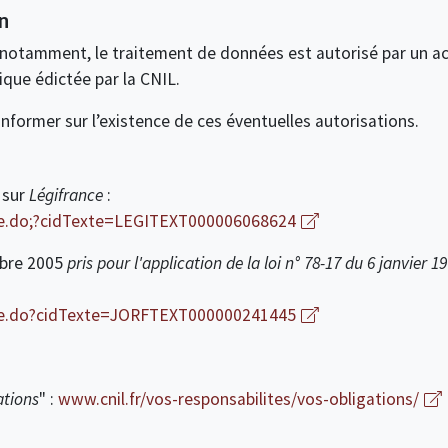
n
 notamment, le traitement de données est autorisé par un ac
ique édictée par la CNIL.
informer sur l’existence de ces éventuelles autorisations.
sur
Légifrance
:
xte.do;?cidTexte=LEGITEXT000006068624
obre 2005
pris pour l'application de la loi n° 78-17 du 6 janvier 1
exte.do?cidTexte=JORFTEXT000000241445
ations
" :
www.cnil.fr/vos-responsabilites/vos-obligations/