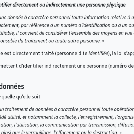
ntifier directement ou indirectement une personne physique
.
une donnée à caractère personnel toute information relative à u
rectement, par référence à un numéro d’identification ou à un ou
ifiable, il convient de considérer l’ensemble des moyens en vue
ponsable du traitement ou toute autre personne.
»
e est directement traité (personne dite
identifiée
), la loi s’a
rmettent d’identifier indirectement une personne (numéro 
 données
e
quelle qu’elle soit.
un traitement de données à caractère personnel toute opératio
édé utilisé, et notamment la collecte, l’enregistrement, l’organis
tation, l’utilisation, la communication par transmission, diffusi
insi que le verrouillage, l’effacement ou la destruction
. »