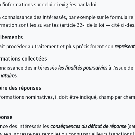
’informations sur celui-ci exigées par la loi.
 connaissance des intéressés, par exemple sur le formulaire d
rmation sont les suivantes (article 32-I de la loi — cité ci-de
aitements
i fait procéder au traitement et plus précisément son
représent
ormations collectées
connaissance des intéressés
les finalités poursuivies
à l’issue de
nataires
.
oire des réponses
nformations nominatives, il doit être indiqué, champ par cham
ponse
ance des intéressés les
conséquences du défaut de réponse
(sa
ue si adresse pas remplie) ou connu par ailleurs (sanctions 