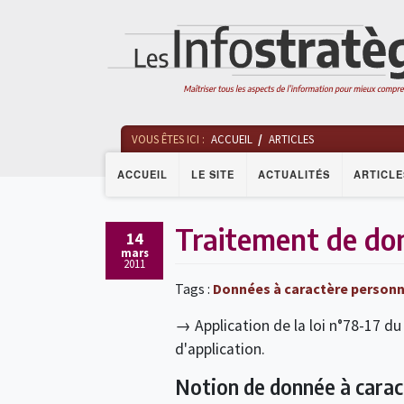
VOUS ÊTES ICI :
ACCUEIL
ARTICLES
ACCUEIL
LE SITE
ACTUALITÉS
ARTICLE
Traitement de don
14
mars
2011
Tags :
Données à caractère personn
→ Application de la loi n°78-17 du
d'application.
Notion de donnée à carac