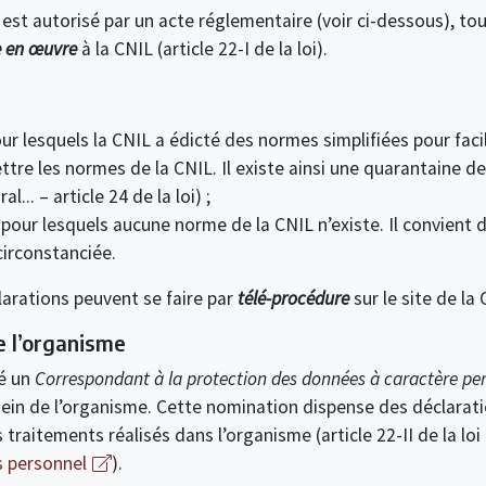
 est autorisé par un acte réglementaire (voir ci-dessous), to
e en œuvre
à la CNIL (article 22-I de la loi).
r lesquels la CNIL a édicté des normes simplifiées pour facili
ettre les normes de la CNIL. Il existe ainsi une quarantaine
l... – article 24 de la loi) ;
 pour lesquels aucune norme de la CNIL n’existe. Il convient 
circonstanciée.
larations peuvent se faire par
télé-procédure
sur le site de la 
e l’organisme
mé un
Correspondant à la protection des données à caractère pe
sein de l’organisme. Cette nomination dispense des déclaratio
es traitements réalisés dans l’organisme (article 22-II de la l
s personnel
).