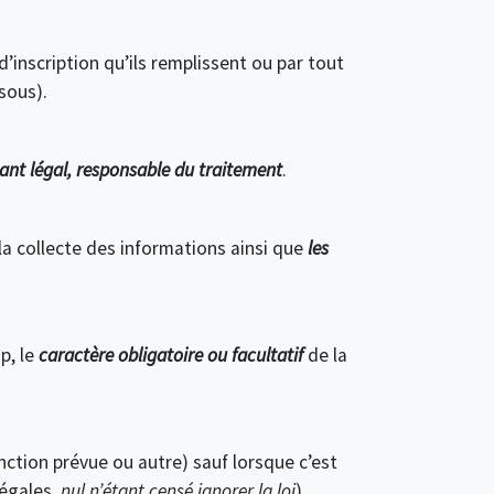
’inscription qu’ils remplissent ou par tout
ssous).
ant légal, responsable du traitement
.
 la collecte des informations ainsi que
les
p, le
caractère obligatoire ou facultatif
de la
nction prévue ou autre) sauf lorsque c’est
légales,
nul n’étant censé ignorer la loi
).