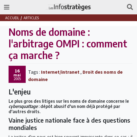
ACCUEIL
ARTICLES
Noms de domaine :
l'arbitrage OMPI : comment
ça marche ?
16
Tags :
Internet/intranet
,
Droit des noms de
mai
2005
domaine
L'enjeu
Le plus gros des litiges sur les noms de domaine concerne le
cybersquattage
: dépôt abusif d'un nom déjà protégé par
d'autres droits.
Vaine justice nationale face à des questions
mondiales
La justice d'un pays est bien souvent impuissante dans ce cas : il