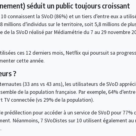
ment) séduit un public toujours croissant
r 10 connaissent la SVoD (86%) et un tiers d’entre eux a util
 millions d’individus sur le territoire, soit 5,8 millions de pl
de la SVoD réalisé par Médiamétrie du 7 au 29 novembre 201
tilisées ces 12 derniers mois, Netflix qui poursuit sa progres
menter cette année.
eurs ?
ernautes (33 ans vs 43 ans), les utilisateurs de SVoD appréci
nsemble de la population française. Par exemple, 64% d’entr
t TV connectée (vs 29% de la population).
 de prédilection pour accéder à un service de SVoD pour 77% 
ment. Néanmoins, 7 SVoDistes sur 10 utilisent également au 
.