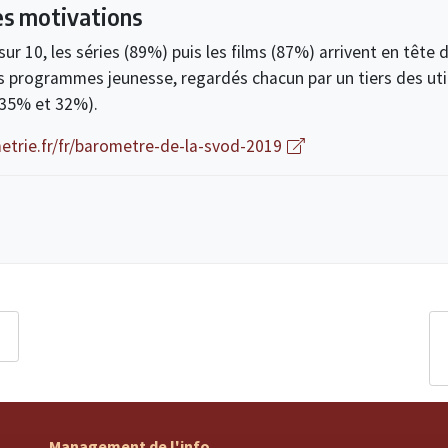
es motivations
ur 10, les séries (89%) puis les films (87%) arrivent en tête
es programmes jeunesse, regardés chacun par un tiers des uti
 35% et 32%).
trie.fr/fr/barometre-de-la-svod-2019
Management de l'info