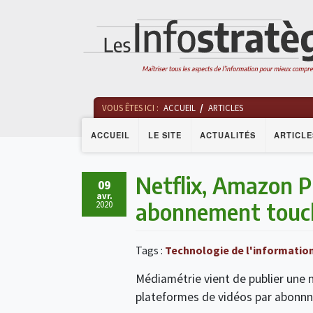
VOUS ÊTES ICI :
ACCUEIL
ARTICLES
ACCUEIL
LE SITE
ACTUALITÉS
ARTICLE
Netflix, Amazon P
09
avr.
abonnement touche
2020
Tags :
Technologie de l'informatio
Médiamétrie vient de publier une 
plateformes de vidéos par abonn