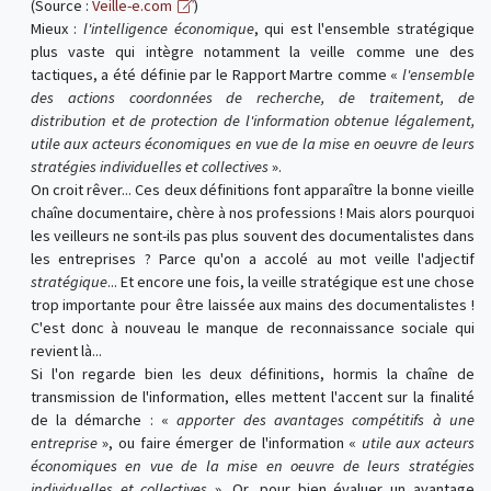
(Source :
Veille-e.com
)
Mieux :
l'intelligence économique
, qui est l'ensemble stratégique
plus vaste qui intègre notamment la veille comme une des
tactiques, a été définie par le Rapport Martre comme «
l'ensemble
des actions coordonnées de recherche, de traitement, de
distribution et de protection de l'information obtenue légalement,
utile aux acteurs économiques en vue de la mise en oeuvre de leurs
stratégies individuelles et collectives
».
On croit rêver... Ces deux définitions font apparaître la bonne vieille
chaîne documentaire, chère à nos professions ! Mais alors pourquoi
les veilleurs ne sont-ils pas plus souvent des documentalistes dans
les entreprises ? Parce qu'on a accolé au mot veille l'adjectif
stratégique
... Et encore une fois, la veille stratégique est une chose
trop importante pour être laissée aux mains des documentalistes !
C'est donc à nouveau le manque de reconnaissance sociale qui
revient là...
Si l'on regarde bien les deux définitions, hormis la chaîne de
transmission de l'information, elles mettent l'accent sur la finalité
de la démarche : «
apporter des avantages compétitifs à une
entreprise
», ou faire émerger de l'information «
utile aux acteurs
économiques en vue de la mise en oeuvre de leurs stratégies
individuelles et collectives
». Or, pour bien évaluer un avantage