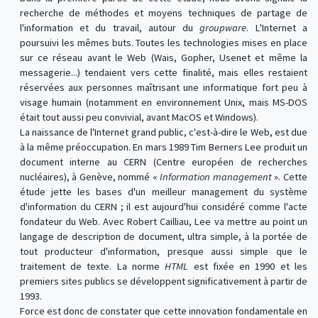
recherche de méthodes et moyens techniques de partage de
l'information et du travail, autour du
groupware
. L'Internet a
poursuivi les mêmes buts. Toutes les technologies mises en place
sur ce réseau avant le Web (Wais, Gopher, Usenet et même la
messagerie...) tendaient vers cette finalité, mais elles restaient
réservées aux personnes maîtrisant une informatique fort peu à
visage humain (notamment en environnement Unix, mais MS-DOS
était tout aussi peu convivial, avant MacOS et Windows).
La naissance de l'Internet grand public, c'est-à-dire le Web, est due
à la même préoccupation. En mars 1989 Tim Berners Lee produit un
document interne au CERN (Centre européen de recherches
nucléaires), à Genève, nommé «
Information management
». Cette
étude jette les bases d'un meilleur management du système
d'information du CERN ; il est aujourd'hui considéré comme l'acte
fondateur du Web. Avec Robert Cailliau, Lee va mettre au point un
langage de description de document, ultra simple, à la portée de
tout producteur d'information, presque aussi simple que le
traitement de texte. La norme
HTML
est fixée en 1990 et les
premiers sites publics se développent significativement à partir de
1993.
Force est donc de constater que cette innovation fondamentale en