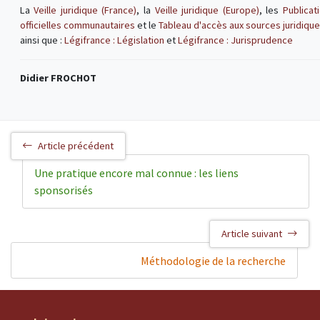
La
Veille juridique (France)
, la
Veille juridique (Europe)
, les
Publicat
officielles communautaires
et le
Tableau d'accès aux sources juridiqu
ainsi que :
Légifrance : Législation
et
Légifrance : Jurisprudence
Didier FROCHOT
Article précédent
Une pratique encore mal connue : les liens
sponsorisés
Article suivant
Méthodologie de la recherche