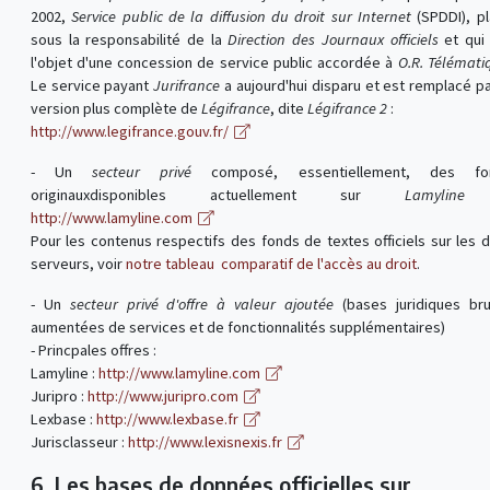
2002,
Service public de la diffusion du droit sur Internet
(SPDDI), p
sous la responsabilité de la
Direction des Journaux officiels
et qui 
l'objet d'une concession de service public accordée à
O.R. Télémati
Le service payant
Jurifrance
a aujourd'hui disparu et est remplacé pa
version plus complète de
Légifrance
, dite
Légifrance 2
:
http://www.legifrance.gouv.fr/
- Un
secteur privé
composé, essentiellement, des fo
originauxdisponibles actuellement sur
Lamyline
http://www.lamyline.com
Pour les contenus respectifs des fonds de textes officiels sur les 
serveurs, voir
notre tableau comparatif de l'accès au droit
.
- Un
secteur privé d'offre à valeur ajoutée
(bases juridiques br
aumentées de services et de fonctionnalités supplémentaires)
- Princpales offres :
Lamyline :
http://www.lamyline.com
Juripro :
http://www.juripro.com
Lexbase :
http://www.lexbase.fr
Jurisclasseur :
http://www.lexisnexis.fr
6. Les bases de données officielles sur