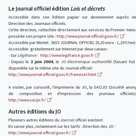
Le Journal officiel édition
Lois et décrets
Accessible dans son édition papier sur abonnement auprès de
Direction des Journaux officiels.
Cette direction, rattachée directement aux services du Premier minis
possède son propre site :
http://www.journal-officiel.gouv.fr/
Accessible par Minitel : 3615 JOURNAL OFFICIEL (0,20 euro - 1,29 F/mn)
Accessible gratuitement sur Internet par deux canaux :
- Sur
Légifrance
:
http://www.legifrance.gouv.fr
- Depuis le
2 juin 2004
, le
JO électronique authentifié
(faisant foi)
disponible sur le même site du Journal officiel :
http://www.journal-officiel.gouv.fr/frameset.html
A visiter, par curiosité, l'imprimerie du JO, la SACIJO (Société ano
de composition et d'impression des journaux officiels
http://www.sacijo.fr/
Autres éditions du JO
Plusieurs autres éditions du
Journal officiel
existent.
En savoir plus, notamment sur les tarifs : Direction des JO :
http://www.journal-officiel.gouv.fr/