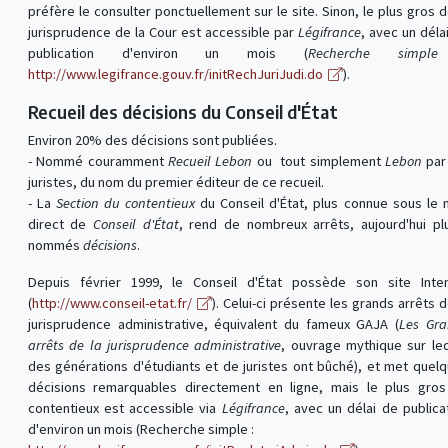
préfère le consulter ponctuellement sur le site. Sinon, le plus gros d
jurisprudence de la Cour est accessible par
Légifrance
, avec un déla
publication d'environ un mois (
Recherche simpl
http://www.legifrance.gouv.fr/initRechJuriJudi.do
).
Recueil des décisions du Conseil d'État
Environ 20% des décisions sont publiées.
- Nommé couramment
Recueil Lebon
ou tout simplement
Lebon
par
juristes, du nom du premier éditeur de ce recueil.
- La
Section du contentieux
du Conseil d'État, plus connue sous le
direct de
Conseil d'État
, rend de nombreux arrêts, aujourd'hui pl
nommés
décisions
.
Depuis février 1999, le Conseil d'État possède son site Inte
(
http://www.conseil-etat.fr/
). Celui-ci présente les grands arrêts d
jurisprudence administrative, équivalent du fameux GAJA (
Les Gra
arrêts de la jurisprudence administrative
, ouvrage mythique sur le
des générations d'étudiants et de juristes ont bûché), et met quel
décisions remarquables directement en ligne, mais le plus gro
contentieux est accessible via
Légifrance
, avec un délai de publica
d'environ un mois (Recherche simple :