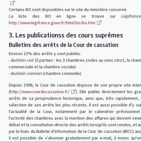
Certains BO sont disponibles sur le site du ministère concerné.
La liste des BO en ligne se trouve sur
Légifranc
http://www.legifrance.gouv.fr/html/bo/bo.htm
3. Les publicationss des cours suprêmes
Bulletins des arrêts de la Cour de cassation
Environ 15% des arrêts y sont publiés.
-
Bulletin civil
(5 parties : les 3 chambres civiles au sens strict, la cha
commerciale et la chambre sociale)
-
Bulletin criminel
(chambre criminelle)
Depuis 1998, la Cour de cassation dispose de son propre site Inte
(
http://www.courdecassation.fr/
). Elle publie directement les gr
arrêts de sa jurisprudence historique, ainsi que, très rapidement,
sélection de ses arrêts les plus récents. Il est aussi possible d'y su
l'actualité de la Cour, notamment par le calendrier prévisionne
l'activité des chambres avec la mention des affaires qui doivent veni
débat et la consultation directe des arrêts lorsqu'ils sont rendus, et a
par le biais du Bulletin d'information de la Cour de cassation (BICC) au
il est possible de s'abonner gratuitement par e-mail, à moins qu'o