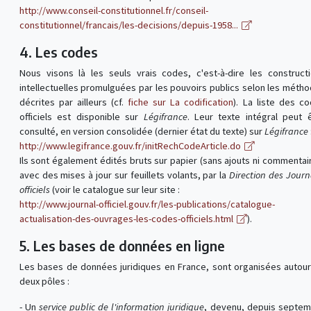
http://www.conseil-constitutionnel.fr/conseil-
constitutionnel/francais/les-decisions/depuis-1958...
4. Les codes
Nous visons là les seuls vrais codes, c'est-à-dire les construct
intellectuelles promulguées par les pouvoirs publics selon les méth
décrites par ailleurs (cf.
fiche sur La codification
). La liste des c
officiels est disponible sur
Légifrance
. Leur texte intégral peut 
consulté, en version consolidée (dernier état du texte) sur
Légifrance
http://www.legifrance.gouv.fr/initRechCodeArticle.do
Ils sont également édités bruts sur papier (sans ajouts ni commentai
avec des mises à jour sur feuillets volants, par la
Direction des Jour
officiels
(voir le catalogue sur leur site :
http://www.journal-officiel.gouv.fr/les-publications/catalogue-
actualisation-des-ouvrages-les-codes-officiels.html
).
5. Les bases de données en ligne
Les bases de données juridiques en France, sont organisées autou
deux pôles :
- Un
service public de l'information juridique
, devenu, depuis septe