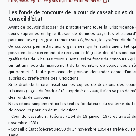
http://www.legifrance.gouv.fr/initRechJuriAdmin.do
)
Les fonds de concours de la cour de cassation et du
Conseil d'État
Avant de pouvoir disposer de pratiquement toute la jurisprudence
cours suprêmes en ligne (bases de données payantes et aujourd'
pour une large part, gratuitement sur
Légifrance
, le système dit du
f
de concours
permettait aux organismes qui le souhaitaient (et qu
pouvaient financièrement) de recevoir l'intégralité des décisions par
greffes des deux hautes cours. C'est aussi ce fonds de concours - qui
en fait un mode de financement de la fourniture de copies des arrê
qui permet à toute personne de pouvoir demander copie d'un a
auprès du greffe d'une des juridictions.
Si le droit de timbre fiscal sur les copies de décisions des cour
tribunaux (juges du fond) a été supprimé en 2000, il n'en va pas de 
des fonds de concours.
Nous citons simplement ici les textes fondateurs du système du f
de concours pour les deux juridictions.
- Cour de cassation : (décret 72-54 du 19 janvier 1972 et arrêté d
novembre 1981).
- Conseil d'État : (décret 94-980 du 14 novembre 1994 et arrêté du 10
1995).