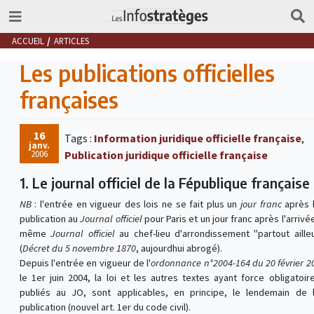
ACCUEIL
ARTICLES
Les publications officielles
françaises
16
Tags :
Information juridique officielle française
,
janv.
2006
Publication juridique officielle française
1. Le journal officiel de la Fépublique française
NB
: l'entrée en vigueur des lois ne se fait plus un
jour franc
après 
publication au
Journal officiel
pour Paris et un jour franc après l'arrivé
même
Journal officiel
au chef-lieu d'arrondissement "partout aille
(
Décret du 5 novembre 1870
, aujourdhui abrogé).
Depuis l'entrée en vigueur de l'
ordonnance n°2004-164 du 20 février 2
le 1er juin 2004, la loi et les autres textes ayant force obligatoir
publiés au JO, sont applicables, en principe, le lendemain de 
publication (nouvel art. 1er du code civil).