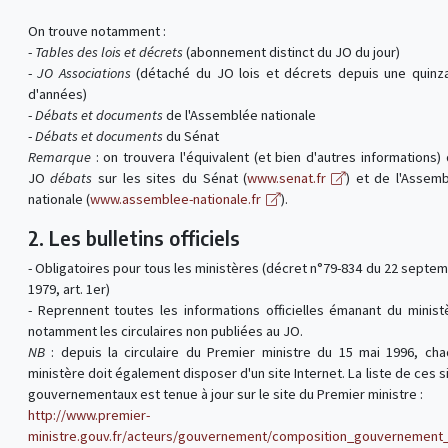
On trouve notamment :
-
Tables des lois et décrets
(abonnement distinct du JO du jour)
-
JO Associations
(détaché du JO lois et décrets depuis une quinz
d'années)
-
Débats et documents
de l'Assemblée nationale
-
Débats et documents
du Sénat
Remarque
: on trouvera l'équivalent (et bien d'autres informations)
JO
débats
sur les sites du Sénat (
www.senat.fr
) et de l'Assem
nationale (
www.assemblee-nationale.fr
).
2. Les bulletins officiels
- Obligatoires pour tous les ministères (décret n°79-834 du 22 septe
1979, art. 1er)
- Reprennent toutes les informations officielles émanant du minist
notamment les circulaires non publiées au JO.
NB
: depuis la circulaire du Premier ministre du 15 mai 1996, ch
ministère doit également disposer d'un site Internet. La liste de ces s
gouvernementaux est tenue à jour sur le site du Premier ministre :
http://www.premier-
ministre.gouv.fr/acteurs/gouvernement/composition_gouvernement