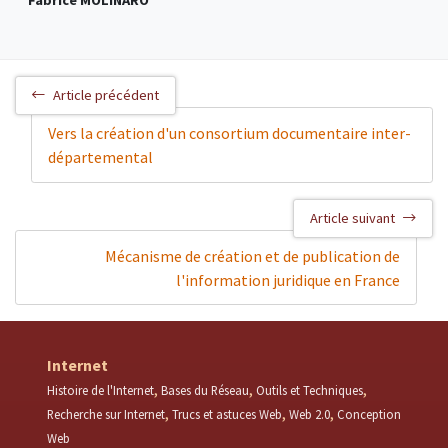
Fabrice MOLINARO
Article précédent
Vers la création d'un consortium documentaire inter-
départemental
Article suivant
Mécanisme de création et de publication de
l'information juridique en France
Internet
Histoire de l'Internet
Bases du Réseau
Outils et Techniques
Recherche sur Internet
Trucs et astuces Web
Web 2.0
Conception
Web