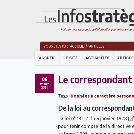
VOUS ÊTES ICI :
ACCUEIL
ARTICLES
ACCUEIL
LE SITE
ACTUALITÉS
ARTICLE
Le correspondant 
06
mars
2012
Tags :
Données à caractère personn
De la loi au correspondan
La
loi n°78-17 du 6 janvier 1978
pour tenir compte de la directive
octobre 1995,
relative à la protect