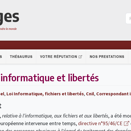
S
THÉSAURUS
VOTRE RÉPUTATION
NOS PRESTATIONS
informatique et libertés
el
,
Loi Informatique, fichiers et libertés
,
Cnil
,
Correspondant i
t
,
relative à l’informatique, aux fichiers et aux libertés
, a été mo
 européenne intervenue entre temps,
directive n°95/46/CE
ion des personnes physiques à l'égard du traitement des données 