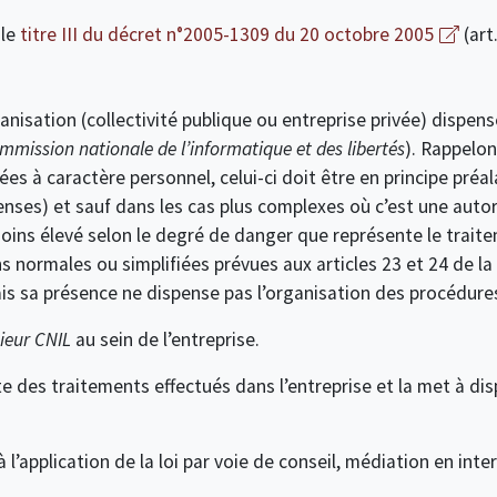
 le
titre III du décret n°2005-1309 du 20 octobre 2005
(art.
nisation (collectivité publique ou entreprise privée) dispen
mmission nationale de l’informatique et des libertés
). Rappelo
es à caractère personnel, celui-ci doit être en principe préa
penses) et sauf dans les cas plus complexes où c’est une autor
ins élevé selon le degré de danger que représente le traite
ns normales ou simplifiées prévues aux articles 23 et 24 de la
is sa présence ne dispense pas l’organisation des procédures
ieur CNIL
au sein de l’entreprise.
liste des traitements effectués dans l’entreprise et la met à d
à l’application de la loi par voie de conseil, médiation en int