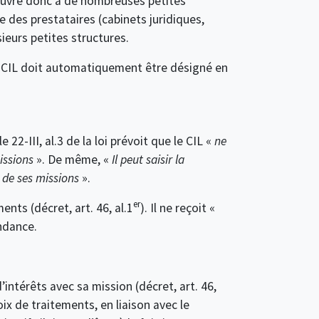
ouvre donc à de nombreuses petites
te des prestataires (cabinets juridiques,
ieurs petites structures.
 CIL doit automatiquement être désigné en
22-III, al.3 de la loi prévoit que le CIL «
ne
issions
». De même, «
Il peut saisir la
e de ses missions
».
er
ents (décret, art. 46, al.1
). Il ne reçoit «
ndance.
’intérêts avec sa mission (décret, art. 46,
hoix de traitements, en liaison avec le