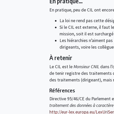
En pratique…
En pratique, peu de CIL ont encore
La loi ne rend pas cette désig
Si le CIL est externe, il faut
mission, soit il est surcharg
Les hiérarchies n’aiment pas 
dirigeants, voire les collèg
À retenir
Le CIL est le
Monsieur CNIL
dans l’o
de tenir registre des traitements d
des traitements (dirigeant), mais
Références
Directive 95/46/CE du Parlement e
traitement des données à caractère p
http://eur-lex.europa.eu/LexUriS