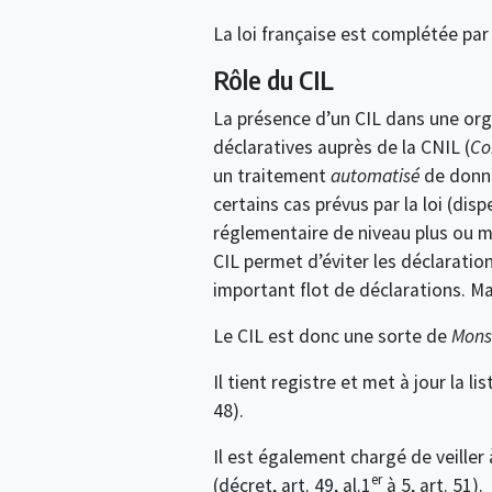
La loi française est complétée par
Rôle du CIL
La présence d’un CIL dans une orga
déclaratives auprès de la CNIL (
Co
un traitement
automatisé
de donné
certains cas prévus par la loi (dis
réglementaire de niveau plus ou mo
CIL permet d’éviter les déclaratio
important flot de déclarations. Ma
Le CIL est donc une sorte de
Mons
Il tient registre et met à jour la 
48).
Il est également chargé de veiller 
er
(décret, art. 49, al.1
à 5, art. 51).