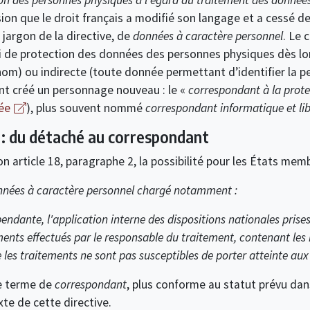
sion que le droit français a modifié son langage et a cessé d
jargon de la directive, de
données à caractère personnel
. Le 
loi de protection des données des personnes physiques dès lo
nom) ou indirecte (toute donnée permettant d’identifier la p
ent créé un personnage nouveau : le «
correspondant à la prot
iée
), plus souvent nommé
correspondant informatique et lib
L : du détaché au correspondant
son article 18, paragraphe 2, la possibilité pour les États mem
onnées à caractère personnel chargé notamment :
endante, l'application interne des dispositions nationales prises
ements effectués par le responsable du traitement, contenant les 
e les traitements ne sont pas susceptibles de porter atteinte aux
 le terme de
correspondant
, plus conforme au statut prévu dans
te de cette directive.