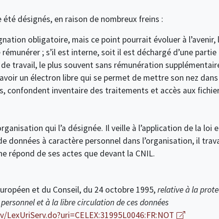
 été désignés, en raison de nombreux freins :
nation obligatoire, mais ce point pourrait évoluer à l’avenir, l
 le rémunérer ; s’il est interne, soit il est déchargé d’une part
é de travail, le plus souvent sans rémunération supplémentaire
avoir un électron libre qui se permet de mettre son nez dans 
ues, confondent inventaire des traitements et accès aux fichi
rganisation qui l’a désignée. Il veille à l’application de la lo
e données à caractère personnel dans l’organisation, il trava
 ne répond de ses actes que devant la CNIL.
uropéen et du Conseil, du 24 octobre 1995,
relative à la prot
ersonnel et à la libre circulation de ces données
erv/LexUriServ.do?uri=CELEX:31995L0046:FR:NOT