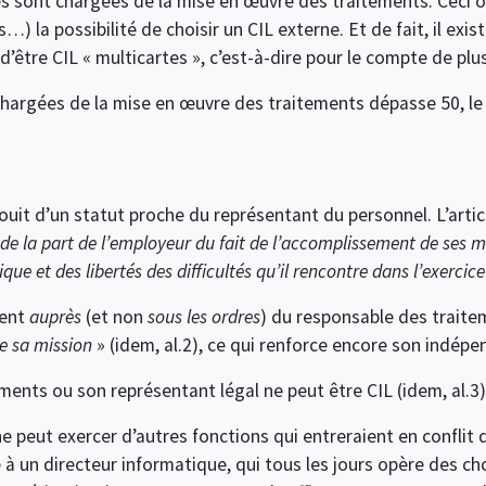
s sont chargées de la mise en œuvre des traitements. Ceci 
) la possibilité de choisir un CIL externe. Et de fait, il exis
être CIL « multicartes », c’est-à-dire pour le compte de plus
hargées de la mise en œuvre des traitements dépasse 50, le
ouit d’un statut proche du représentant du personnel. L’article 
 de la part de l’employeur du fait de l’accomplissement de ses m
ue et des libertés des difficultés qu’il rencontre dans l’exercic
ment
auprès
(et non
sous les ordres
) du responsable des traitem
de sa mission
» (idem, al.2), ce qui renforce encore son indépe
ements ou son représentant légal ne peut être CIL (idem, al.3)
e peut exercer d’autres fonctions qui entreraient en conflit d
icile à un directeur informatique, qui tous les jours opère des c