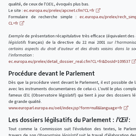
qualité, de ceux de l'
OEIL
, évoqués plus bas.
Le site :
ec.europa.eu/prelex/apcnet.cfm?CL=fr
Formulaire de recherche simple :
ec.europa.eu/prelex/rech_sim
CL=fr
Exemple
de présentation récapitulative très efficace (équivalent des
législatifs
français) de la directive du 22 mai 2001
sur l'harmonis
certains aspects du droit d'auteur et des droits voisins dans la so
l'information
:
ec.europa.eu/prelex/detail_dossier_real.cfm?CL=fr&DosId=109537
Procédure devant le Parlement
Dès que la procédure vient devant le Parlement, il est possible de l
avec les instruments documentaires de celui-ci. L'outil le plus comple
fameux
ŒIL
(Observatoire législatif) qui tient à jour des dossiers lég
de grande qualité.
www.europarl.europa.eu/oeil/index.jsp?form=null&language=fr
Les dossiers légilsatifs du Parlement :
l'Œil
:
Tout comme la Commission suit l'évolution des textes, le Parle
travers de son
Observatoire législatif
suit le travail d'élaboration de