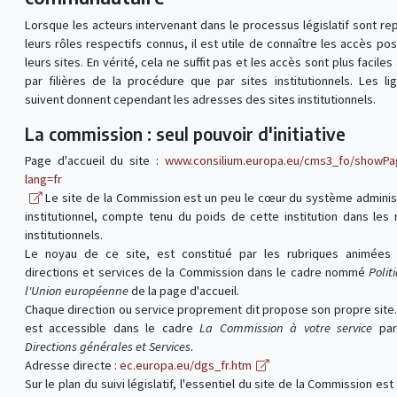
Lorsque les acteurs intervenant dans le processus législatif sont re
leurs rôles respectifs connus, il est utile de connaître les accès pos
leurs sites. En vérité, cela ne suffit pas et les accès sont plus faciles
par filières de la procédure que par sites institutionnels. Les li
suivent donnent cependant les adresses des sites institutionnels.
La commission : seul pouvoir d'initiative
Page d'accueil du site :
www.consilium.europa.eu/cms3_fo/showPa
lang=fr
Le site de la Commission est un peu le cœur du système administ
institutionnel, compte tenu du poids de cette institution dans les
institutionnels.
Le noyau de ce site, est constitué par les rubriques animées 
directions et services de la Commission dans le cadre nommé
Polit
l'Union européenne
de la page d'accueil.
Chaque direction ou service proprement dit propose son propre site. 
est accessible dans le cadre
La Commission à votre service
par 
Directions générales et Services
.
Adresse directe :
ec.europa.eu/dgs_fr.htm
Sur le plan du suivi législatif, l'essentiel du site de la Commission est 