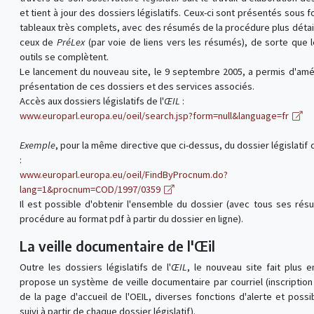
et tient à jour des dossiers législatifs. Ceux-ci sont présentés sous 
tableaux très complets, avec des résumés de la procédure plus détai
ceux de
PréLex
(par voie de liens vers les résumés), de sorte que 
outils se complètent.
Le lancement du nouveau site, le 9 septembre 2005, a permis d'amél
présentation de ces dossiers et des services associés.
Accès aux dossiers législatifs de l'
ŒIL
:
www.europarl.europa.eu/oeil/search.jsp?form=null&language=fr
Exemple
, pour la même directive que ci-dessus, du dossier législatif d
:
www.europarl.europa.eu/oeil/FindByProcnum.do?
lang=1&procnum=COD/1997/0359
Il est possible d'obtenir l'ensemble du dossier (avec tous ses ré
procédure au format pdf à partir du dossier en ligne).
La veille documentaire de l'Œil
Outre les dossiers législatifs de l'
ŒIL
, le nouveau site fait plus en
propose un système de veille documentaire par courriel (inscription 
de la page d'accueil de l'OEIL, diverses fonctions d'alerte et possib
suivi à partir de chaque dossier législatif).