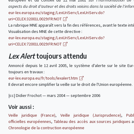
européen et du Conseil du 22 mai 2001
sur l'harmonisation de 
aspects du droit d'auteur et des droits voisins dans la société de l'info
eur-lex.europa.eu/staging/LexUriServ/LexUriServ.do?
uri=CELEX:32001L0029:FR:NOT
La rubrique MNE apparaît vers la fin des références, avant le texte inté
Visualisation des MNE de cette directive :
eur-lex.europa.eu/staging/LexUriServ/LexUriServ.do?
uri=CELEX:72001L0029:FR:NOT
Lex Alert
toujours attendu
Annoncé depuis le 12 avril 2005, le système d'alerte sur le site Eur
toujours en travaux :
eur-lex.europa.eu/fr/tools/lexalert.htm
Il devrait encore simplifier la veille sur le droit de l'Union européenne.
|cc| Didier Frochot — mars 2004 — septembre 2006
Voir aussi :
Veille juridique (France)
,
Veille juridique (Jurisprudence)
,
Publ
officielles européennes
,
Tableau des accès aux sources juridiques
a
Chronologie de la contruction européenne