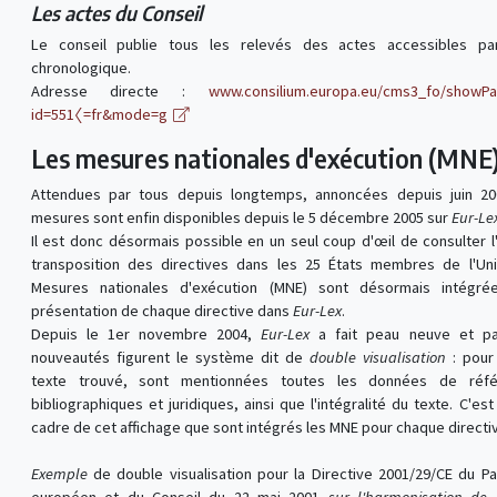
Les actes du Conseil
Le conseil publie tous les relevés des actes accessibles pa
chronologique.
Adresse directe :
www.consilium.europa.eu/cms3_fo/showPa
id=551〈=fr&mode=g
Les mesures nationales d'exécution (MNE
Attendues par tous depuis longtemps, annoncées depuis juin 20
mesures sont enfin disponibles depuis le 5 décembre 2005 sur
Eur-Le
Il est donc désormais possible en un seul coup d'œil de consulter l
transposition des directives dans les 25 États membres de l'Un
Mesures nationales d'exécution (MNE) sont désormais intégré
présentation de chaque directive dans
Eur-Lex
.
Depuis le 1er novembre 2004,
Eur-Lex
a fait peau neuve et pa
nouveautés figurent le système dit de
double visualisation
: pour
texte trouvé, sont mentionnées toutes les données de réfé
bibliographiques et juridiques, ainsi que l'intégralité du texte. C'est
cadre de cet affichage que sont intégrés les MNE pour chaque directi
Exemple
de double visualisation pour la Directive 2001/29/CE du P