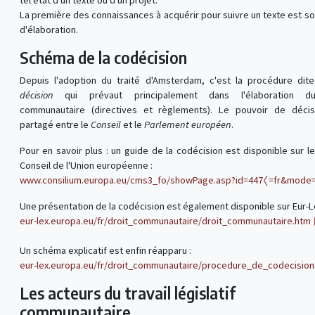
tel état d'un texte ou d'un projet.
La première des connaissances à acquérir pour suivre un texte est son
d'élaboration.
Schéma de la codécision
Depuis l'adoption du traité d'Amsterdam, c'est la procédure di
décision
qui prévaut principalement dans l'élaboration d
communautaire (directives et règlements). Le pouvoir de décis
partagé entre le
Conseil
et le
Parlement européen
.
Pour en savoir plus : un guide de la codécision est disponible sur le
Conseil de l'Union européenne :
www.consilium.europa.eu/cms3_fo/showPage.asp?id=447〈=fr&mode
Une présentation de la codécision est également disponible sur Eur-Le
eur-lex.europa.eu/fr/droit_communautaire/droit_communautaire.htm
Un schéma explicatif est enfin réapparu :
eur-lex.europa.eu/fr/droit_communautaire/procedure_de_codecision.
Les acteurs du travail législatif
communautaire