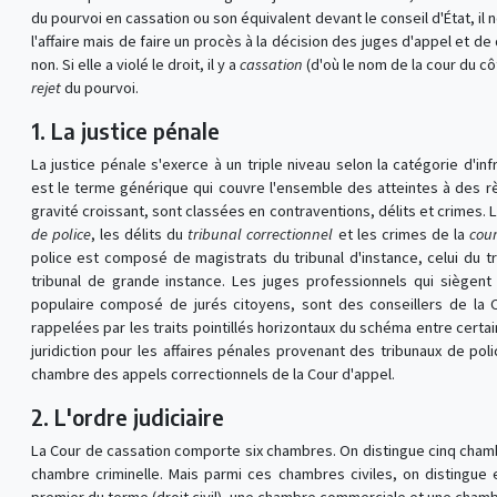
du pourvoi en cassation ou son équivalent devant le conseil d'État, il 
l'affaire mais de faire un procès à la décision des juges d'appel et de d
non. Si elle a violé le droit, il y a
cassation
(d'où le nom de la cour du côté
rejet
du pourvoi.
1. La justice pénale
La justice pénale s'exerce à un triple niveau selon la catégorie d'in
est le terme générique qui couvre l'ensemble des atteintes à des r
gravité croissant, sont classées en contraventions, délits et crimes.
de police
, les délits du
tribunal correctionnel
et les crimes de la
cour
police est composé de magistrats du tribunal d'instance, celui du tr
tribunal de grande instance. Les juges professionnels qui siègent 
populaire composé de jurés citoyens, sont des conseillers de la 
rappelées par les traits pointillés horizontaux du schéma entre certa
juridiction pour les affaires pénales provenant des tribunaux de pol
chambre des appels correctionnels de la Cour d'appel.
2. L'ordre judiciaire
La Cour de cassation comporte six chambres. On distingue cinq chambr
chambre criminelle. Mais parmi ces chambres civiles, on distingue 