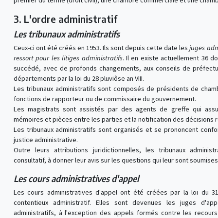
premier du terme (droit civil), une chambre commerciale et une chamb
3. L'ordre administratif
Les tribunaux administratifs
Ceux-ci ont été créés en 1953. Ils sont depuis cette date les
juges adm
ressort pour les litiges administratifs
. Il en existe actuellement 36 d
succédé, avec de profonds changements, aux conseils de préfectu
départements par la loi du 28 pluviôse an VIII.
Les tribunaux administratifs sont composés de présidents de chambr
fonctions de rapporteur ou de commissaire du gouvernement.
Les magistrats sont assistés par des agents de greffe qui ass
mémoires et pièces entre les parties et la notification des décisions 
Les tribunaux administratifs sont organisés et se prononcent con
justice administrative.
Outre leurs attributions juridictionnelles, les tribunaux adminis
consultatif, à donner leur avis sur les questions qui leur sont soumises
Les cours administratives d'appel
Les cours administratives d'appel ont été créées par la loi du
contentieux administratif. Elles sont devenues les juges d'a
administratifs, à l'exception des appels formés contre les recours s