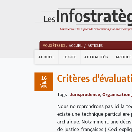
VOUS ÊTES ICI :
ACCUEIL
ARTICLES
ACCUEIL
LE SITE
ACTUALITÉS
ARTICLE
Critères d'évaluat
16
juil.
2003
Tags :
Jurisprudence
,
Organisation j
Nous ne reprendrons pas ici la tec
existe une technique particulière p
archaïque. Notamment, une décision
de justice françaises.) Ceci expl