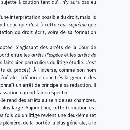
sujette à caution tant qu'il n'y aura pas eu
ne interprétation possible du droit, mais ils
end donc que c'est à cette
cour suprême
que
tation du droit écrit, voire de sa formation
doptée. S'agissant des arrêts de la Cour de
abord entre les
arrêts d'espèce
et les
arrêts de
faits bien particuliers du litige étudié. C'est
aits du procès). À l'inverse, comme son nom
 générale. Il déborde donc très largement des
onnaît un arrêt de principe à sa rédaction. Il
cassation entend faire respecter.
lle rend des arrêts au sein de ses chambres.
 plus large. Aujourd'hui, cette formation est
 fois où un litige revient une deuxième (et
 plénière, de la portée la plus générale, a le