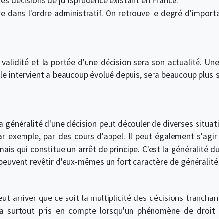
les décisions de jurisprudence existant en France.
ire dans l'ordre administratif. On retrouve le degré d'impor
a validité et la portée d'une décision sera son actualité. U
elle intervient a beaucoup évolué depuis, sera beaucoup plus 
énéralité d'une décision peut découler de diverses situation
r exemple, par des cours d'appel. Il peut également s'agir
mais qui constitue un arrêt de principe. C'est la généralité 
 peuvent revêtir d'eux-mêmes un fort caractère de généralité
eut arriver que ce soit la multiplicité des décisions tranc
era surtout pris en compte lorsqu'un phénomène de droit