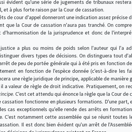
ssi évident qu'une série de jugements de tribunaux restera 
 et à plus forte raison par la Cour de cassation.
ts de cour d'appel donneront une indication assez précise d'u
ant que la Cour de cassation n'aura pas tranché. On compr
t d'harmonisation de la jurisprudence et donc de l'interpré
justice a plus ou moins de poids selon l'auteur qui l'a a
distinguer divers types de décisions. On distinguera tout d'
arrêt de peu de portée générale qui à été pris en fonction des 
ictement en fonction de l'espèce donnée (c'est-à-dire les f
oncera une règle juridique de principe, applicable de manière
il a valeur de règle de droit indicative. Pratiquement, on rec
rincipe
. C'est cet attendu qui énonce la règle que la Cour de 
cassation fonctionne en plusieurs formations. D'une part, e
 des cas exceptionnels qu'elle rende des arrêts en formation
e. C'est notamment cette assemblée qui se réunit toutes les
assation. Il est donc bien évident qu'un arrêt de l'Assemblée