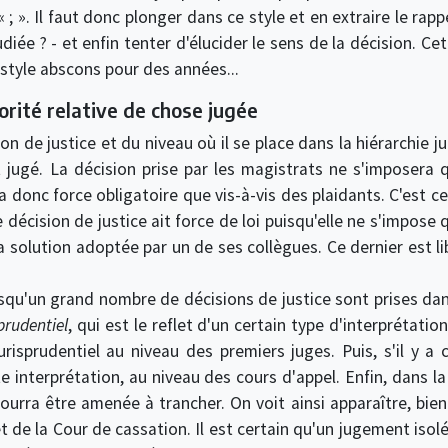
 ; ». Il faut donc plonger dans ce style et en extraire le rap
udiée ? - et enfin tenter d'élucider le sens de la décision. Cet
ut style abscons pour des années...
orité relative de chose jugée
on de justice et du niveau où il se place dans la hiérarchie jur
t jugé. La décision prise par les magistrats ne s'imposera
'a donc force obligatoire que vis-à-vis des plaidants. C'est c
 décision de justice ait force de loi puisqu'elle ne s'impose
a solution adoptée par un de ses collègues. Ce dernier est l
squ'un grand nombre de décisions de justice sont prises da
prudentiel
, qui est le reflet d'un certain type d'interprétatio
risprudentiel au niveau des premiers juges. Puis, s'il y a 
te interprétation, au niveau des cours d'appel. Enfin, dans 
pourra être amenée à trancher. On voit ainsi apparaître, bie
t de la Cour de cassation. Il est certain qu'un jugement isol