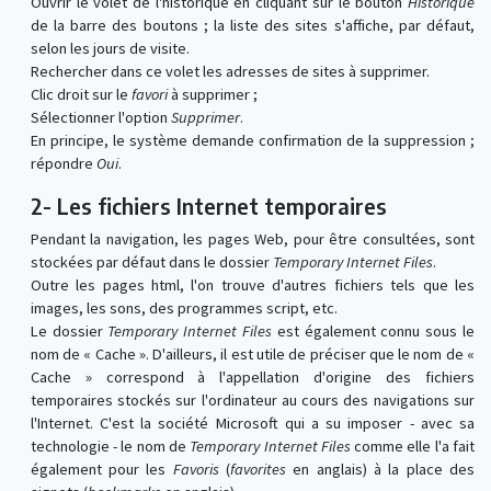
Ouvrir le volet de l'historique en cliquant sur le bouton
Historique
de la barre des boutons ; la liste des sites s'affiche, par défaut,
selon les jours de visite.
Rechercher dans ce volet les adresses de sites à supprimer.
Clic droit sur le
favori
à supprimer ;
Sélectionner l'option
Supprimer
.
En principe, le système demande confirmation de la suppression ;
répondre
Oui
.
2- Les fichiers Internet temporaires
Pendant la navigation, les pages Web, pour être consultées, sont
stockées par défaut dans le dossier
Temporary Internet Files
.
Outre les pages html, l'on trouve d'autres fichiers tels que les
images, les sons, des programmes script, etc.
Le dossier
Temporary Internet Files
est également connu sous le
nom de « Cache ». D'ailleurs, il est utile de préciser que le nom de «
Cache » correspond à l'appellation d'origine des fichiers
temporaires stockés sur l'ordinateur au cours des navigations sur
l'Internet. C'est la société Microsoft qui a su imposer - avec sa
technologie - le nom de
Temporary Internet Files
comme elle l'a fait
également pour les
Favoris
(
favorites
en anglais) à la place des