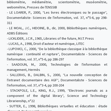
bibliométrie, médiamétrie, scientométrie, muséométrie,
webométrie, Presses de l'ENSSIB
- LE LOARER, P., 2000, “Les livres électroniques ou le passage“,
Documentaliste- Sciences de l'information, vol. 37, n°5-6, pp 298-
311
- LE MOAL, J.C., HIDOINE, B., dir, 2000, Bibliothèques numériques,
ADBS Éditions
- LICKLIDER, J.C.R., 1965, Libraries of the future, M.I.T. Press
- LUCAS, A., 1998, Droit d'auteur et numérique, LITEC
- LUPOVICI, C., 2000, “De la bibliothèque classique à la bibliothèque
numérique : continuité et rupture“, Documentaliste - Sciences de
l'information, vol. 37, n°5-6, pp 286-297
- SAADOUN, M., 2000, Technologies de l'information et
management, Hermès
- SALLERAS, B., DALBIN, S., 2000, “La nouvelle conception de
l'intranet documentaire des AGF“, Documentaliste - Sciences de
l'information, vol. 37, n°3-4, pp 200-204
- STACKPOLE, L.E., KING, R.J., 1999, “Electronic journals as a
component of the digital library“, Science and Technology
Librarienship, n°22
- SUTTER, E., 1998, Bibliothèques virtuelles et éducation : étude