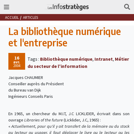
ACCUEIL
ARTICLES
La bibliothèque numérique
et l'entreprise
16
Tags :
Bibliothèque numérique
,
Intranet
,
Métier
avr.
2004
du secteur de l'information
Jacques CHAUMIER
Conseiller auprès du Président
du Bureau van Dijk
Ingénieurs Conseils Paris
En 1965, un chercheur du M.I.T, J.C LICKLIDER, écrivait dans son
ouvrage
Libraries of the future
(Licklider, J.C, 1965) :
«
Actuellement, pour qu'il y ait transfert de la mémoire ou du stock
au lecteur ou usager, il faut déplacer le livre ou le lecteur ou les