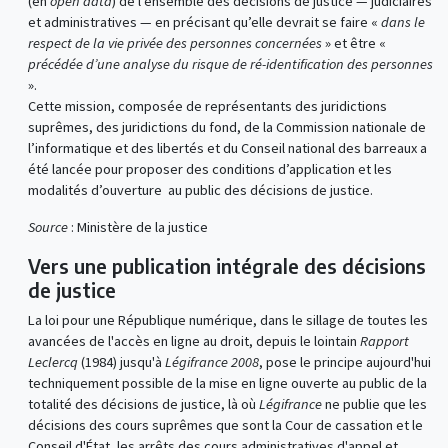
(en
open data
) de l’ensemble des décisions de justice — judiciaires
et administratives — en précisant qu’elle devrait se faire «
dans le
respect de la vie privée des personnes concernées
» et être «
précédée d’une analyse du risque de ré-identification des personnes
».
Cette mission, composée de représentants des juridictions
suprêmes, des juridictions du fond, de la Commission nationale de
l’informatique et des libertés et du Conseil national des barreaux a
été lancée pour proposer des conditions d’application et les
modalités d’ouverture au public des décisions de justice.
Source
: Ministère de la justice
Vers une publication intégrale des décisions
de justice
La loi pour une République numérique, dans le sillage de toutes les
avancées de l'accès en ligne au droit, depuis le lointain
Rapport
Leclercq
(1984) jusqu'à
Légifrance 2008
, pose le principe aujourd'hui
techniquement possible de la mise en ligne ouverte au public de la
totalité des décisions de justice, là où
Légifrance
ne publie que les
décisions des cours suprêmes que sont la Cour de cassation et le
Conseil d'État, les arrêts des cours administratives d'appel et