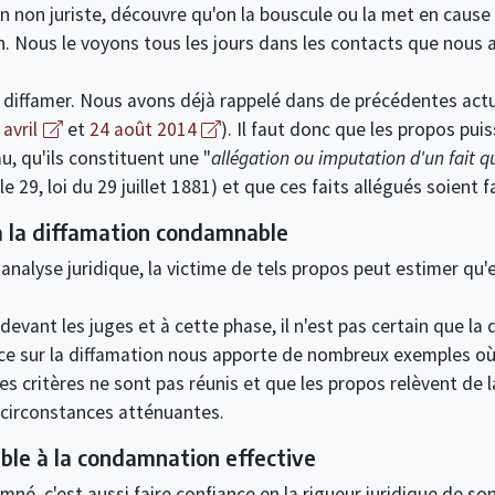
n non juriste, découvre qu'on la bouscule ou la met en cause 
ion. Nous le voyons tous les jours dans les contacts que nous
 diffamer. Nous avons déjà rappelé dans de précédentes actual
 avril
et
24 août 2014
). Il faut donc que les propos pui
u, qu'ils constituent une "
allégation ou imputation d'un fait qu
cle 29, loi du 29 juillet 1881) et que ces faits allégués soient f
 à la diffamation condamnable
d'analyse juridique, la victime de tels propos peut estimer qu'
vant les juges et à cette phase, il n'est pas certain que la q
nce sur la diffamation nous apporte de nombreux exemples où
s critères ne sont pas réunis et que les propos relèvent de la
s circonstances atténuantes.
ble à la condamnation effective
né, c'est aussi faire confiance en la rigueur juridique de son