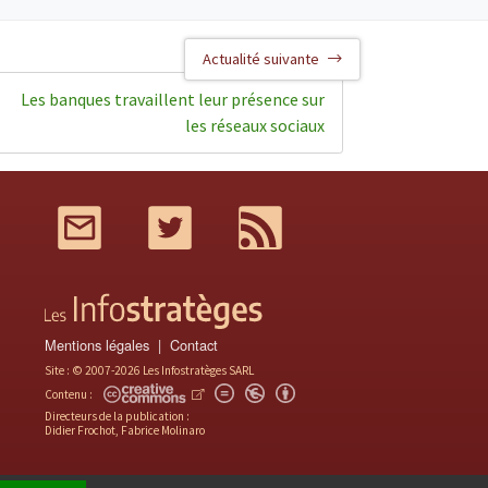
Actualité suivante
Les banques travaillent leur présence sur
les réseaux sociaux
Mail
Twitter
RSS
Mentions légales
Contact
Site : © 2007-2026 Les Infostratèges SARL
Contenu :
Directeurs de la publication :
Didier Frochot, Fabrice Molinaro