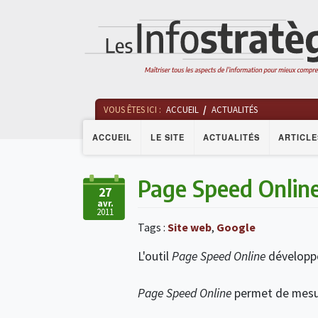
VOUS ÊTES ICI :
ACCUEIL
ACTUALITÉS
ACCUEIL
LE SITE
ACTUALITÉS
ARTICLE
Page Speed Online
27
avr.
2011
Tags :
Site web
,
Google
L'outil
Page Speed Online
développé
Page Speed Online
permet de mesur