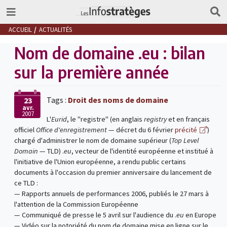
ACCUEIL
ACTUALITÉS
Nom de domaine .eu : bilan
sur la première année
Tags :
Droit des noms de domaine
23
avr.
2007
L'
Eurid
, le "registre" (en anglais
registry
et en français
officiel
Office d'enregistrement
— décret du 6 février
précité
)
chargé d'administrer le nom de domaine supérieur (
Top Level
Domain
— TLD) .
eu
, vecteur de l'identité européenne et institué à
l'initiative de l'Union européenne, a rendu public certains
documents à l'occasion du premier anniversaire du lancement de
ce TLD :
— Rapports annuels de performances 2006, publiés le 27 mars à
l'attention de la Commission Européenne
— Communiqué de presse le 5 avril sur l'audience du .
eu
en Europe
— Vidéo sur la notoriété du nom de domaine mise en ligne sur le