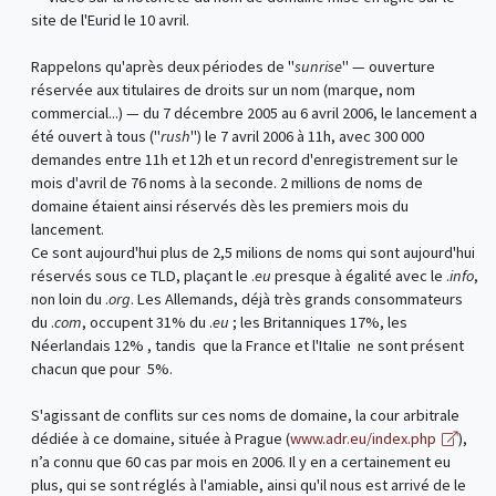
site de l'Eurid le 10 avril.
Rappelons qu'après deux périodes de "
sunrise
" — ouverture
réservée aux titulaires de droits sur un nom (marque, nom
commercial...) — du 7 décembre 2005 au 6 avril 2006, le lancement a
été ouvert à tous ("
rush
") le 7 avril 2006 à 11h, avec 300 000
demandes entre 11h et 12h et un record d'enregistrement sur le
mois d'avril de 76 noms à la seconde. 2 millions de noms de
domaine étaient ainsi réservés dès les premiers mois du
lancement.
Ce sont aujourd'hui plus de 2,5 milions de noms qui sont aujourd'hui
réservés sous ce TLD, plaçant le .
eu
presque à égalité avec le .
info
,
non loin du .
org
. Les Allemands, déjà très grands consommateurs
du .
com
, occupent 31% du .
eu
; les Britanniques 17%, les
Néerlandais 12% , tandis que la France et l'Italie ne sont présent
chacun que pour 5%.
S'agissant de conflits sur ces noms de domaine, la cour arbitrale
dédiée à ce domaine, située à Prague (
www.adr.eu/index.php
),
n’a connu que 60 cas par mois en 2006. Il y en a certainement eu
plus, qui se sont réglés à l'amiable, ainsi qu'il nous est arrivé de le